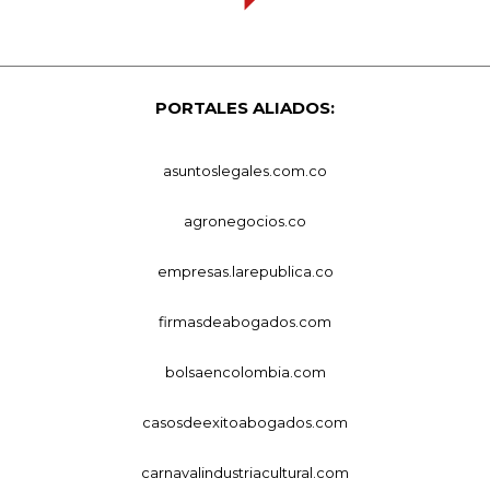
PORTALES ALIADOS:
asuntoslegales.com.co
agronegocios.co
empresas.larepublica.co
firmasdeabogados.com
bolsaencolombia.com
casosdeexitoabogados.com
carnavalindustriacultural.com