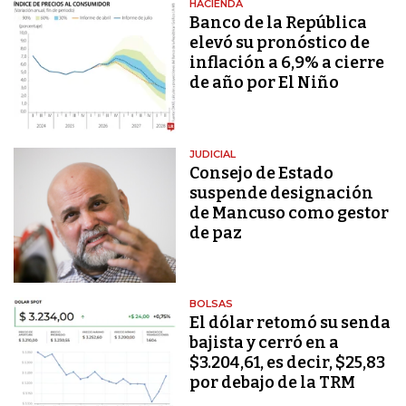
HACIENDA
Banco de la República
elevó su pronóstico de
inflación a 6,9% a cierre
de año por El Niño
JUDICIAL
Consejo de Estado
suspende designación
de Mancuso como gestor
de paz
BOLSAS
El dólar retomó su senda
bajista y cerró en a
$3.204,61, es decir, $25,83
por debajo de la TRM