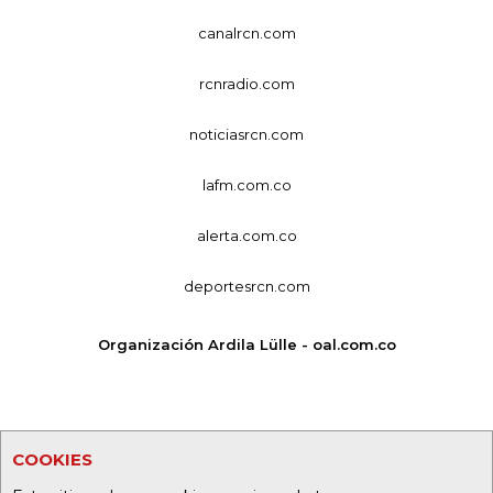
canalrcn.com
rcnradio.com
noticiasrcn.com
lafm.com.co
alerta.com.co
deportesrcn.com
Organización Ardila Lülle - oal.com.co
COOKIES