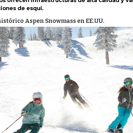
os ofrecen infraestructuras de alta calidad y v
iones de esquí.
histórico Aspen Snowmass en EE.UU.