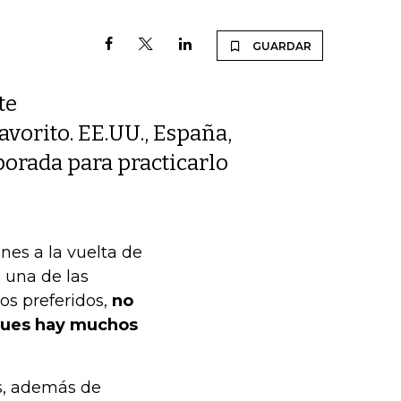
GUARDAR
te
avorito. EE.UU., España,
porada para practicarlo
nes a la vuelta de
 una de las
los preferidos,
no
 pues hay muchos
s, además de