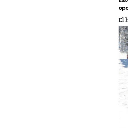
Est
opc
El 