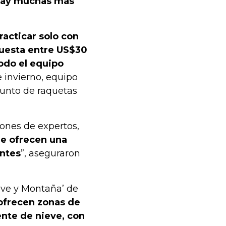
hay muchas más
acticar solo con
cuesta entre US$30
odo el equipo
 invierno, equipo
junto de raquetas
ones de expertos,
e ofrecen una
entes
”, aseguraron
eve y Montaña’ de
ofrecen zonas de
ente de nieve, con