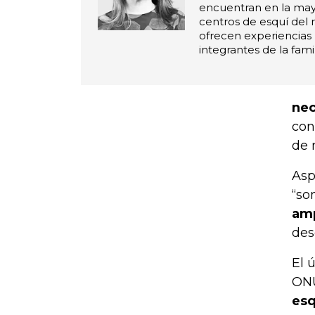
encuentran en la may
centros de esquí del
ofrecen experiencias 
integrantes de la famil
nec
con
de 
Asp
“so
amp
des
El 
ONU
esq