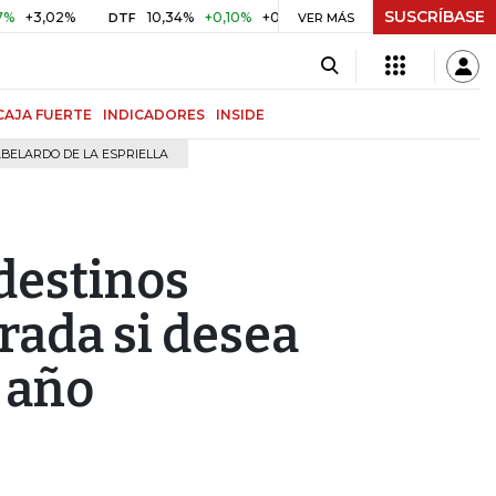
SUSCRÍBASE
10,34%
+0,10%
+0,98%
$ 416,91
+$ 0,05
+0,01%
DTF
UVR
VER MÁS
CAJA FUERTE
INDICADORES
INSIDE
BELARDO DE LA ESPRIELLA
 destinos
rada si desea
e año