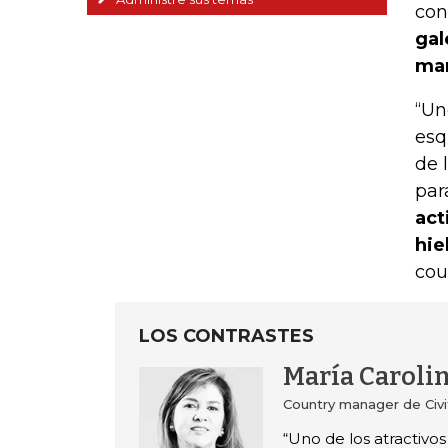
con
gal
man
“Un
esq
de 
par
act
hie
cou
LOS CONTRASTES
María Carolin
Country manager de Civi
“Uno de los atractivo