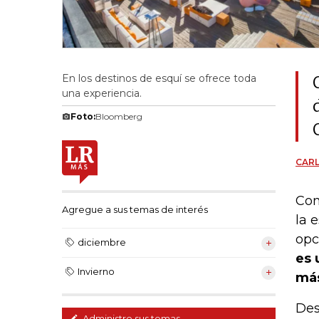
En los destinos de esquí se ofrece toda
una experiencia.
Foto:
Bloomberg
CAR
Con
Agregue a sus temas de interés
la 
opc
diciembre
es 
Invierno
más
Des
Administre sus temas