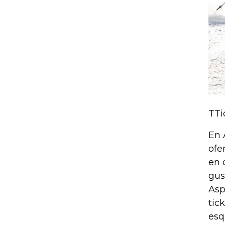
TTi
En 
ofe
en 
gus
Asp
tic
esq