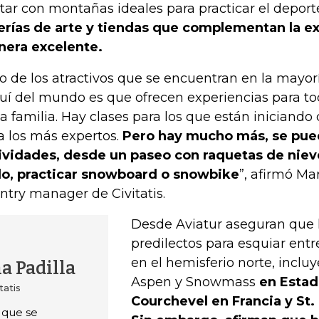
tar con montañas ideales para practicar el deport
erías de arte y tiendas que complementan la e
era excelente.
o de los atractivos que se encuentran en la mayorí
uí del mundo es que ofrecen experiencias para to
la familia. Hay clases para los que están iniciando
a los más expertos.
Pero hay mucho más, se pued
ividades, desde un paseo con raquetas de nieve
lo, practicar snowboard o snowbike
”, afirmó Mar
ntry manager de Civitatis.
Desde Aviatur aseguran que 
predilectos para esquiar entre
en el hemisferio norte, incl
a Padilla
Aspen y Snowmass
en Estad
tatis
Courchevel en Francia y St.
s que se