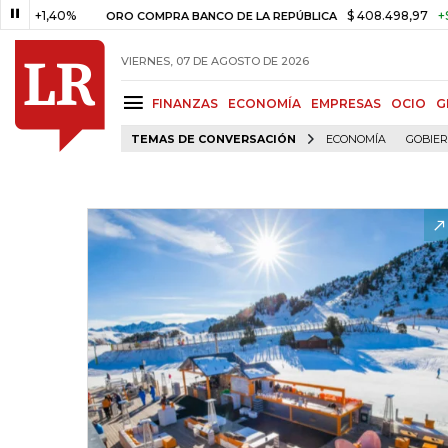
%
$ 408.498,97
+$ 8.753,81
+
ORO COMPRA BANCO DE LA REPÚBLICA
VIERNES, 07 DE AGOSTO DE 2026
FINANZAS
ECONOMÍA
EMPRESAS
OCIO
G
TEMAS DE CONVERSACIÓN
ECONOMÍA
GOBIE