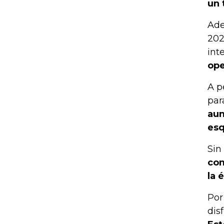
un 
Ade
202
int
ope
A p
par
aun
esq
Sin
com
la 
Por
dis