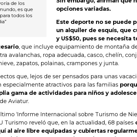
Sin embargo, afirman que 
oría de los
opciones variadas.
 mundo, es que
para todos los
ia”
Este deporte no se puede pr
un alquiler de esquís, que 
y US$50, pues se necesita t
esario
, que incluye equipamiento de montaña de
tra avalanchas, ropa adecuada, casco, chelín, con
nieve, zapatos, polainas, crampones y junta.
ectos que, lejos de ser pensados para unas vacaci
n especialmente atractivos para las familias
porqu
lia gama de actividades para niños y adolesc
de Aviatur.
último ‘Informe Internacional sobre Turismo de Ni
 Turismo reveló que, en la actualidad, 68 países
uí al aire libre equipadas y cubiertas regularm