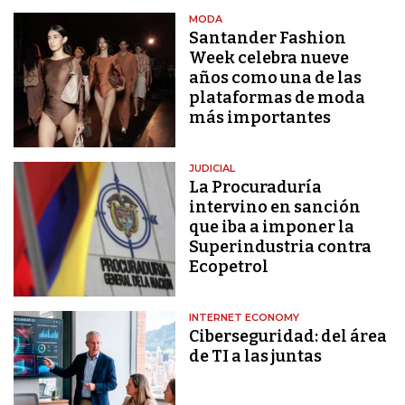
MODA
Santander Fashion
Week celebra nueve
años como una de las
plataformas de moda
más importantes
JUDICIAL
La Procuraduría
intervino en sanción
que iba a imponer la
Superindustria contra
Ecopetrol
INTERNET ECONOMY
Ciberseguridad: del área
de TI a las juntas