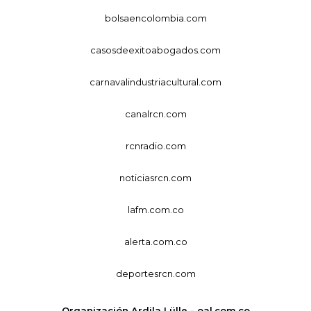
bolsaencolombia.com
casosdeexitoabogados.com
carnavalindustriacultural.com
canalrcn.com
rcnradio.com
noticiasrcn.com
lafm.com.co
alerta.com.co
deportesrcn.com
Organización Ardila Lülle - oal.com.co