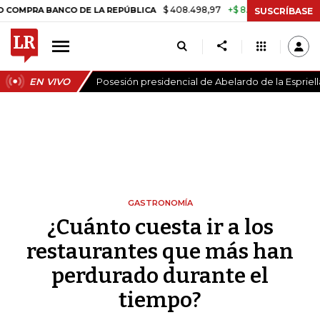
$ 408.498,97
+$ 8.753,81
+2,19%
ANCO DE LA REPÚBLICA
TASA D
SUSCRÍBASE
EN VIVO
Posesión presidencial de Abelardo de la Espriell
GASTRONOMÍA
¿Cuánto cuesta ir a los
restaurantes que más han
perdurado durante el
tiempo?