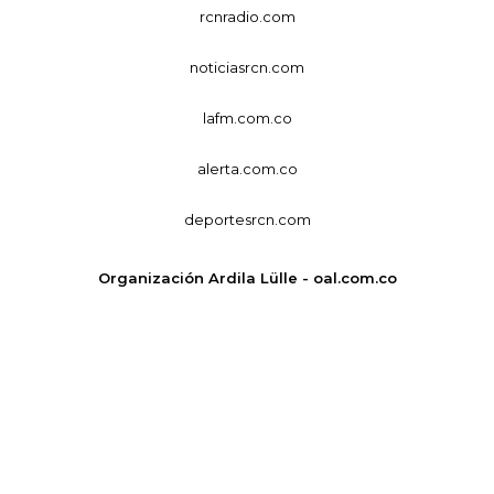
rcnradio.com
noticiasrcn.com
lafm.com.co
alerta.com.co
deportesrcn.com
Organización Ardila Lülle - oal.com.co