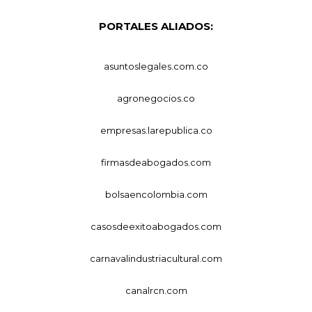
PORTALES ALIADOS:
asuntoslegales.com.co
agronegocios.co
empresas.larepublica.co
firmasdeabogados.com
bolsaencolombia.com
casosdeexitoabogados.com
carnavalindustriacultural.com
canalrcn.com