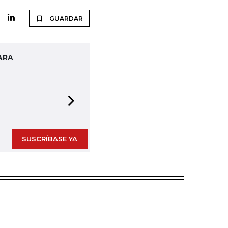
GUARDAR
ARA
Next slide
SUSCRÍBASE YA