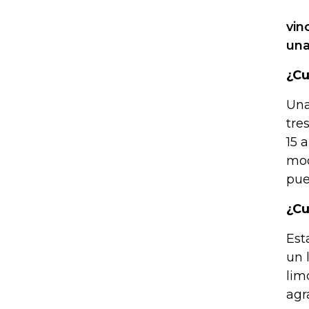
vin
una
¿Cu
Una
tre
15 
mod
pue
¿Cu
Est
un 
lim
agr