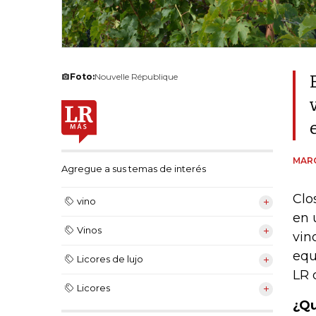
Foto:
Nouvelle République
MAR
Agregue a sus temas de interés
Clo
vino
en 
Vinos
vin
equ
Licores de lujo
LR 
Licores
¿Qu