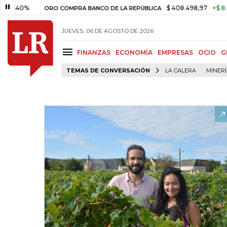
%
$ 408.498,97
+$ 8.753,81
+
ORO COMPRA BANCO DE LA REPÚBLICA
JUEVES, 06 DE AGOSTO DE 2026
FINANZAS
ECONOMÍA
EMPRESAS
OCIO
G
TEMAS DE CONVERSACIÓN
LA CALERA
MINER