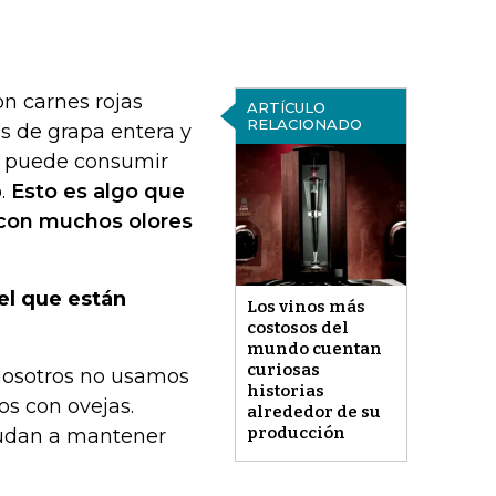
n carnes rojas
ARTÍCULO
RELACIONADO
s de grapa entera y
se puede consumir
o.
Esto es algo que
 con muchos olores
el que están
Los vinos más
costosos del
mundo cuentan
curiosas
 Nosotros no usamos
historias
os con ovejas.
alrededor de su
producción
yudan a mantener