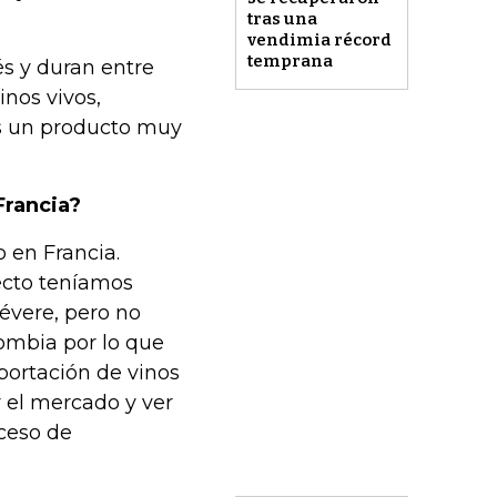
tras una
vendimia récord
temprana
és y duran entre
inos vivos,
s un producto muy
Francia?
 en Francia.
cto teníamos
vere, pero no
ombia por lo que
ortación de vinos
 el mercado y ver
ceso de