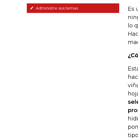
Es 
Administre sus temas
nin
lo 
Hac
mac
¿Có
Est
hac
viñ
hoj
sel
pro
hid
pon
tip