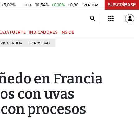
SUSCRÍBASE
10,34%
+0,10%
+0,98%
$ 416,86
+$ 0,05
+0,01%
DTF
UVR
VER MÁS
CAJA FUERTE
INDICADORES
INSIDE
RICA LATINA
MOROSIDAD
ñedo en Francia
hos con uvas
 con procesos