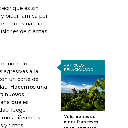
decir que es sin
a y biodinámica por
 todo es natural.
usiones de plantas
mano, solo
ARTÍCULO
RELACIONADO
 agresivas a la
con un corte de
dad.
Hacemos una
ra nuevos
iana que es
idad; luego
Volúmenes de
emos diferentes
vinos franceses
s y tintos
se recuperaron