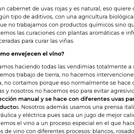
un cabernet de uvas rojas y es natural, eso quiere 
gún tipo de aditivos, con una agricultura biológic
que no trabajamos con productos químicos sino que
emos las curaciones con plantas aromáticas e inf
eradas para curar las viñas.
mo envejecen el vino?
amos haciendo todas las vendimias totalmente a 
emos trabajo de tierra, no hacemos intervenciones
a, no cortamos porque eso normalmente se hace 
as y nosotros no hacemos eso para evitar agresivi
ección manual y se hace con diferentes uvas pa
ducto
s. Nosotros además usamos una prensa ital
ráulica y eléctrica pues saca un jugo de mejor cal
emos el vino a un proceso especial en el que hac
os de vino con diferentes procesos: blancos, rosado