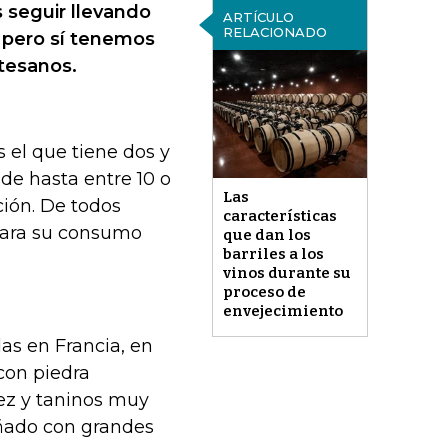
s seguir llevando
ARTÍCULO
RELACIONADO
, pero sí tenemos
rtesanos.
s el que tiene dos y
de hasta entre 10 o
Las
ción. De todos
características
para su consumo
que dan los
barriles a los
vinos durante su
proceso de
envejecimiento
as en Francia, en
con piedra
dez y taninos muy
añado con grandes