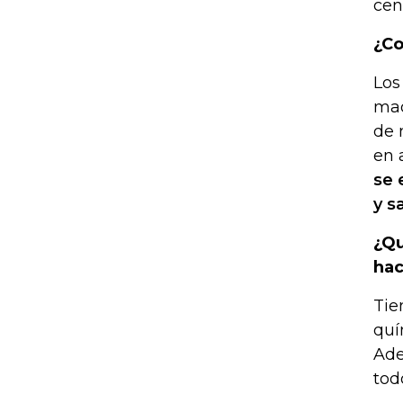
cen
¿Co
Los
mad
de 
en 
se 
y s
¿Qu
hac
Tie
quí
Ade
tod