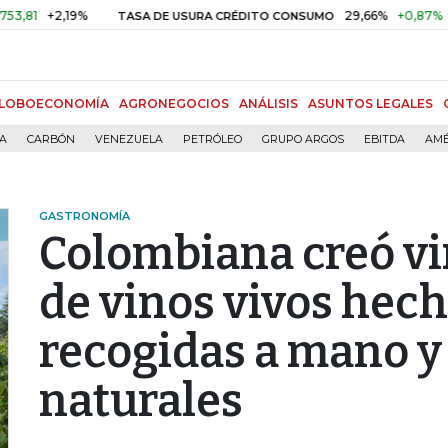
2,19%
29,66%
+0,87%
+3,02%
TASA DE USURA CRÉDITO CONSUMO
LOBOECONOMÍA
AGRONEGOCIOS
ANÁLISIS
ASUNTOS LEGALES
ÍA
CARBÓN
VENEZUELA
PETRÓLEO
GRUPO ARGOS
EBITDA
AMÉ
GASTRONOMÍA
Colombiana creó vi
de vinos vivos hec
recogidas a mano y
naturales