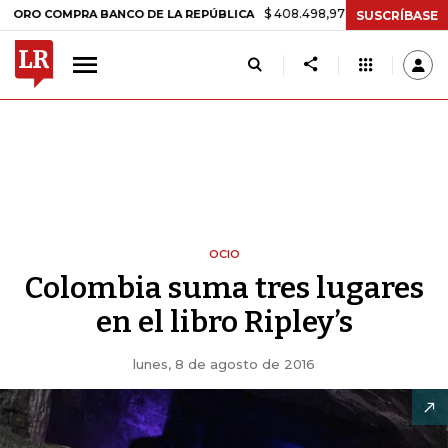
$ 408.498,97
+$ 8.753,81
+2,19%
MPRA BANCO DE LA REPÚBLICA
T
SUSCRÍBASE
OCIO
Colombia suma tres lugares
en el libro Ripley’s
lunes, 8 de agosto de 2016