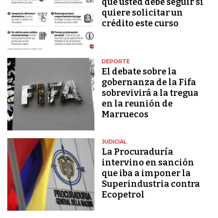
que usted debe seguir si
quiere solicitar un
crédito este curso
DEPORTE
El debate sobre la
gobernanza de la Fifa
sobrevivirá a la tregua
en la reunión de
Marruecos
JUDICIAL
La Procuraduría
intervino en sanción
que iba a imponer la
Superindustria contra
Ecopetrol