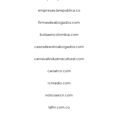
empresas.larepublica.co
firmasdeabogados.com
bolsaencolombia.com
casosdeexitoabogados.com
carnavalindustriacultural.com
canalrcn.com
rcnradio.com
noticiasrcn.com
lafm.com.co