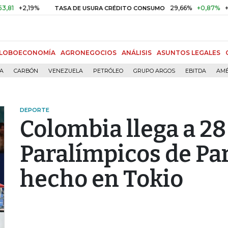
19%
29,66%
+0,87%
+3,02%
TASA DE USURA CRÉDITO CONSUMO
LOBOECONOMÍA
AGRONEGOCIOS
ANÁLISIS
ASUNTOS LEGALES
ÍA
CARBÓN
VENEZUELA
PETRÓLEO
GRUPO ARGOS
EBITDA
AMÉ
DEPORTE
Colombia llega a 28
Paralímpicos de Par
hecho en Tokio