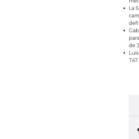
metr
La S
camp
defi
Gabr
par
de 3
Luis
T47.