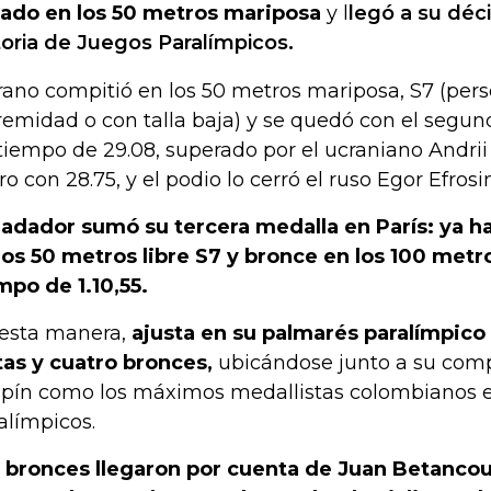
ado en los 50 metros mariposa
y l
legó a su déc
toria de Juegos Paralímpicos.
rano compitió en los 50 metros mariposa, S7 (per
remidad o con talla baja) y se quedó con el segun
tiempo de 29.08, superado por el ucraniano Andrii
oro con 28.75, y el podio lo cerró el ruso Egor Efrosi
nadador sumó su tercera medalla en París: ya h
los 50 metros libre S7 y bronce en los 100 met
mpo de 1.10,55.
esta manera,
ajusta en su palmarés paralímpico 
tas y cuatro bronces,
ubicándose junto a su com
spín como los máximos medallistas colombianos en
alímpicos.
 bronces llegaron por cuenta de Juan Betancour