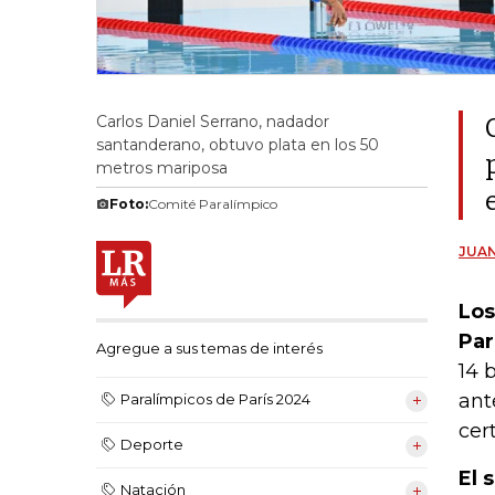
Carlos Daniel Serrano, nadador
santanderano, obtuvo plata en los 50
metros mariposa
Foto:
Comité Paralímpico
JUAN
Los
Par
Agregue a sus temas de interés
14 
ant
Paralímpicos de París 2024
cer
Deporte
El 
Natación