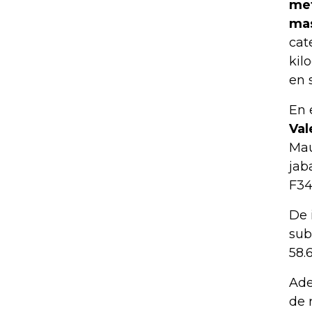
met
mas
cat
kil
en 
En 
Val
Mau
jab
F34
De 
sub
58.
Ade
de 