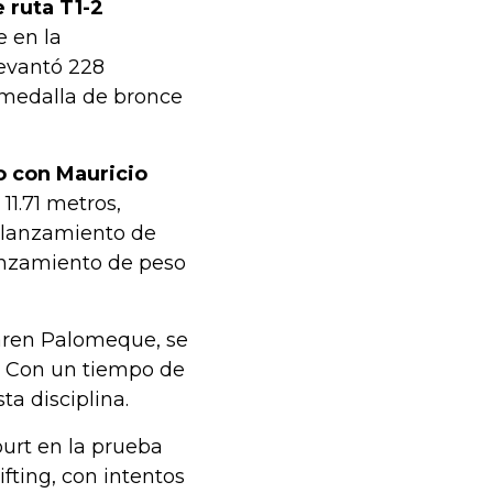
 ruta T1-2
e en la
levantó 228
 medalla de bronce
o con Mauricio
1.71 metros,
n lanzamiento de
lanzamiento de peso
Karen Palomeque, se
8. Con un tiempo de
a disciplina.
urt en la prueba
fting, con intentos