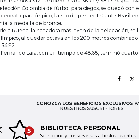
os mariposa S12, con tiempos de 36.72 y 38.17, respecti
elección Colombia de fútbol para ciegos, se quedó con e
eonato paralímpico, luego de perder 1-0 ante Brasil en
nía la medalla de bronce.
iela Rueda, la nadadora más joven de la delegación, se 
alímpico, al quedar octava en los 200 metros combinado
:54.82.
 Fernando Lara, con un tiempo de 48.68, terminó cuarto
CONOZCA LOS BENEFICIOS EXCLUSIVOS P
NUESTROS SUSCRIPTORES
BIBLIOTECA PERSONAL
5
Previous slide
Seleccione y conserve sus artículos favoritos