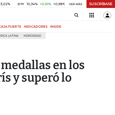
SUSCRÍBASE
10,34%
+0,10%
+0,98%
$ 416,91
+$ 0,05
+0,01%
DTF
UVR
VER MÁS
B
CAJA FUERTE
INDICADORES
INSIDE
RICA LATINA
MOROSIDAD
 medallas en los
ís y superó lo