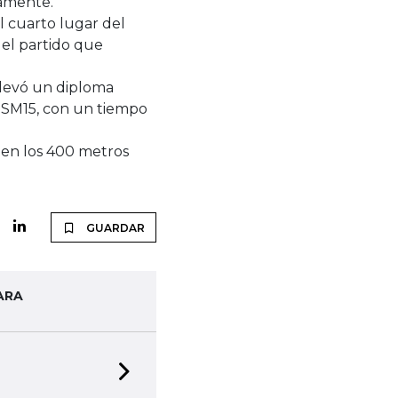
vamente.
l cuarto lugar del
 el partido que
llevó un diploma
 SM15, con un tiempo
 en los 400 metros
GUARDAR
ARA
Next slide