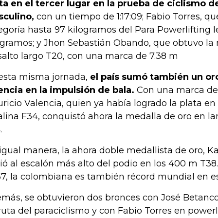
a en el tercer lugar en la prueba de ciclismo de
culino,
con un tiempo de 1:17:09; Fabio Torres, qu
egoría hasta 97 kilogramos del Para Powerlifting 
ogramos; y Jhon Sebastián Obando, que obtuvo la
salto largo T20, con una marca de 7.38 m
esta misma jornada,
el país sumó también un or
encia en la impulsión de bala.
Con una marca de 1
ricio Valencia, quien ya había logrado la plata e
alina F34, conquistó ahora la medalla de oro en 
.
igual manera, la ahora doble medallista de oro, 
ió al escalón más alto del podio en los 400 m T3
67, la colombiana es también récord mundial en est
más, se obtuvieron dos bronces con José Betanco
ruta del paraciclismo y con Fabio Torres en powerli