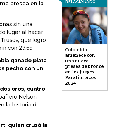
RELACIONADO
ima presea en la
sonas sin una
do lugar al hacer
 Trusov, que logró
nin con 29.69.
Colombia
amanece con
abía ganado plata
una nueva
presea de bronce
ros pecho con un
en los Juegos
Paralímpicos
2024
dos oros, cuatro
pañero Nelson
 la historia de
t, quien cruzó la