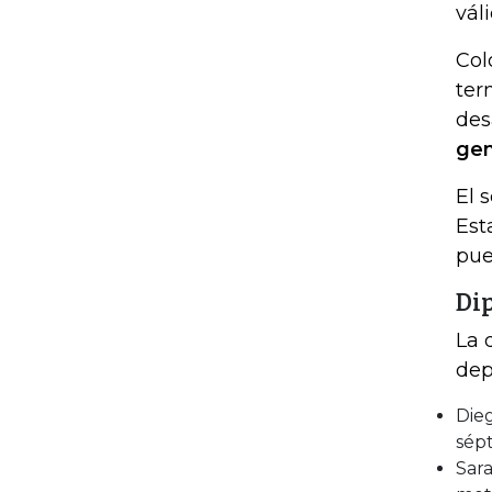
vál
Col
ter
des
gen
El 
Est
pue
Di
La 
dep
Die
sépt
Sara