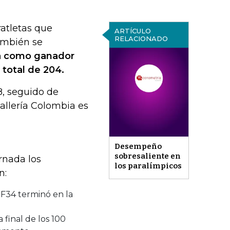
atletas que
ARTÍCULO
RELACIONADO
ambién se
a como ganador
 total de 204.
8, seguido de
allería Colombia es
Desempeño
sobresaliente en
rnada los
los paralímpicos
n:
F34 terminó en la
 final de los 100