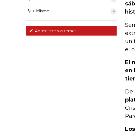
sáb
his
Ciclismo
Ser
Administre sus temas
ext
un 
el 
El 
en 
tie
De 
pla
Cri
Par
Los