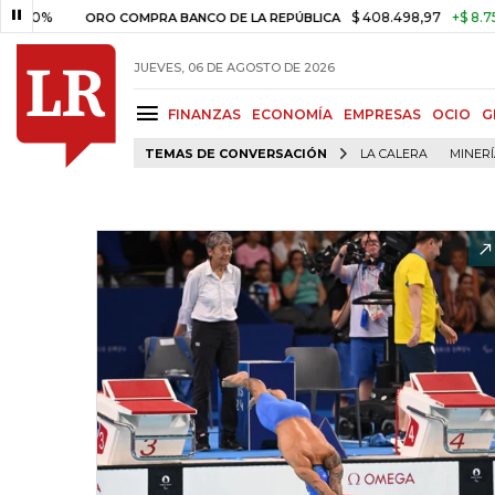
$ 408.498,97
+$ 8.753,81
+2,
ORO COMPRA BANCO DE LA REPÚBLICA
JUEVES, 06 DE AGOSTO DE 2026
FINANZAS
ECONOMÍA
EMPRESAS
OCIO
G
TEMAS DE CONVERSACIÓN
LA CALERA
MINER