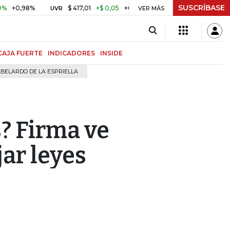
SUSCRÍBASE
8%
$ 417,01
+$ 0,05
+0,01%
US$ 64.442,80
-US$
UVR
BITCOIN
VER MÁS
CAJA FUERTE
INDICADORES
INSIDE
BELARDO DE LA ESPRIELLA
? Firma ve
jar leyes