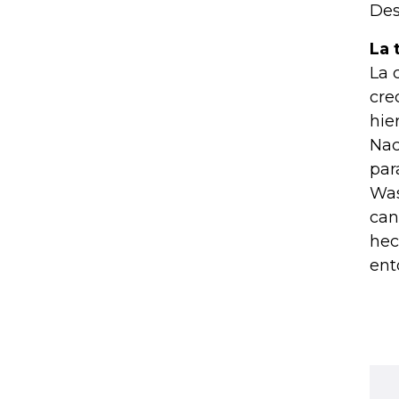
Des
La 
La 
cre
hie
Nac
par
Was
can
hec
ent