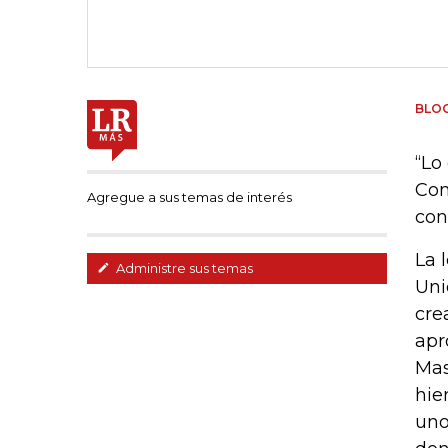
BLO
“Lo
Con
Agregue a sus temas de interés
con
La 
Administre sus temas
Uni
cre
apr
Mas
hie
uno