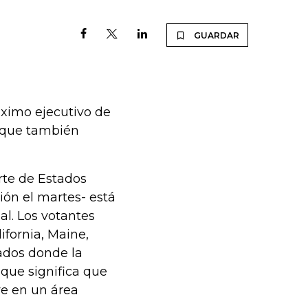
GUARDAR
áximo ejecutivo de
s que también
rte de Estados
ión el martes- está
l. Los votantes
ifornia, Maine,
ados donde la
 que significa que
ve en un área