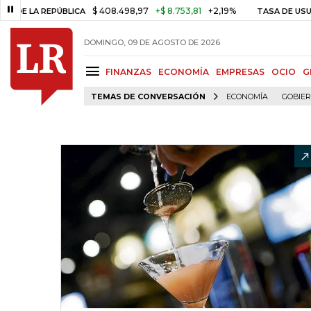
$ 408.498,97
+$ 8.753,81
+2,19%
 REPÚBLICA
TASA DE USURA CRÉ
DOMINGO, 09 DE AGOSTO DE 2026
FINANZAS
ECONOMÍA
EMPRESAS
OCIO
G
TEMAS DE CONVERSACIÓN
ECONOMÍA
GOBIE