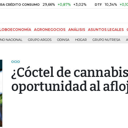
29,66%
+0,87%
+3,02%
10,34%
+0,10%
+0,9
DITO CONSUMO
DTF
LOBOECONOMÍA
AGRONEGOCIOS
ANÁLISIS
ASUNTOS LEGALES
RNO NACIONAL
GRUPO ARGOS
ODINSA
HOGAR
GRUPO NUTRESA
A
OCIO
¿Cóctel de cannabis
oportunidad al aflo