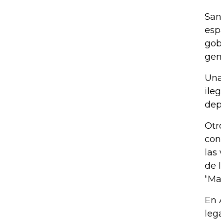
San
esp
gob
gene
Una
ile
dep
Otr
con
las
de 
“Ma
En 
leg