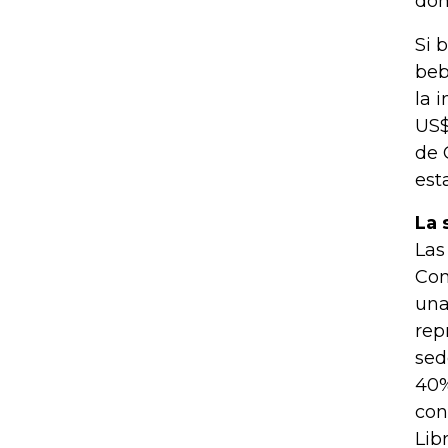
don
Si 
beb
la 
US$
de 
est
La 
Las
Con
una
rep
sed
40%
con
Lib