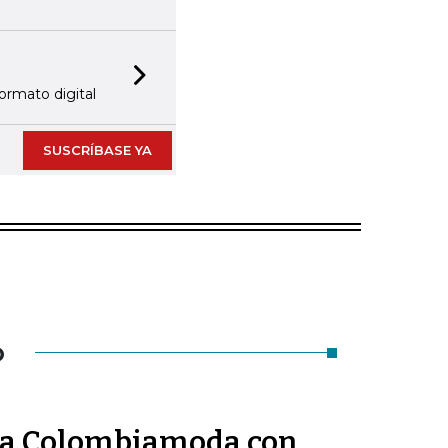
Next slide
rmato digital
SUSCRÍBASE YA
O
ó a Colombiamoda con