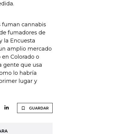
edida.
s fuman cannabis
d de fumadores de
y la Encuesta
 un amplio mercado
 en Colorado o
La gente que usa
como lo habría
primer lugar y
GUARDAR
ARA