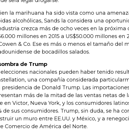
de será legal drogarse.
bien la marihuana ha sido vista como una amenaza
idas alcohólicas, Sands la considera una oportuni
industria crezca más de ocho veces en la próxima
6.000 millones en 2015 a US$50.000 millones en 
Cowen & Co. Ese es más o menos el tamaño del 
adounidense de bocadillos salados.
sombra de Trump
 elecciones nacionales pueden haber tenido resul
stellation, una compañía considerada particular
 presidencia de Donald Trump. Las importacione
resentan más de la mitad de las ventas netas de 
e en Victor, Nueva York, y los consumidores latin
 de sus consumidores. Trump, sin duda, se ha c
struir un muro entre EE.UU. y México, y a renegoci
re Comercio de América del Norte.