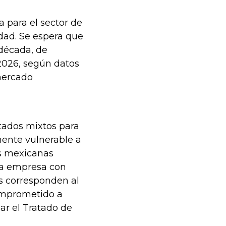
 para el sector de
dad. Se espera que
 década, de
2026, según datos
mercado
tados mixtos para
mente vulnerable a
s mexicanas
la empresa con
os corresponden al
omprometido a
ar el Tratado de