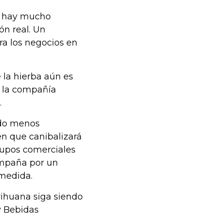
e hay mucho
ón real. Un
ra los negocios en
 la hierba aún es
l, la compañía
.
ado menos
en que canibalizará
rupos comerciales
ampaña por un
 medida.
rihuana siga siendo
y Bebidas