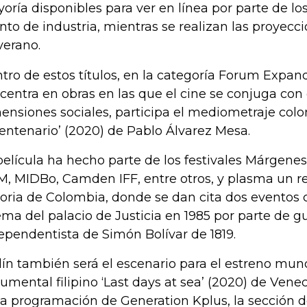
oría disponibles para ver en línea por parte de lo
nto de industria, mientras se realizan las proyecci
verano.
tro de estos títulos, en la categoría Forum Expan
centra en obras en las que el cine se conjuga con 
ensiones sociales, participa el mediometraje co
centenario’ (2020) de Pablo Álvarez Mesa.
película ha hecho parte de los festivales Márgenes
, MIDBo, Camden IFF, entre otros, y plasma un re
toria de Colombia, donde se dan cita dos eventos 
ma del palacio de Justicia en 1985 por parte de gue
ependentista de Simón Bolívar de 1819.
lín también será el escenario para el estreno mund
umental filipino ‘Last days at sea’ (2020) de Vene
la programación de Generation Kplus, la sección d