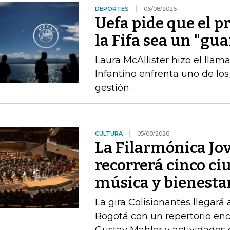
DEPORTES
06/08/2026
Uefa pide que el p
la Fifa sea un "gu
Laura McAllister hizo el ll
Infantino enfrenta uno de lo
gestión
CULTURA
05/08/2026
La Filarmónica Jo
recorrerá cinco ci
música y bienesta
La gira Colisionantes llegará 
Bogotá con un repertorio enc