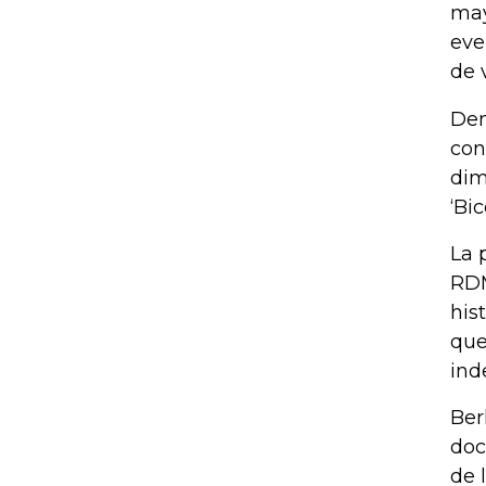
may
eve
de 
Den
con
dim
‘Bi
La 
RDM
his
que
ind
Ber
doc
de 