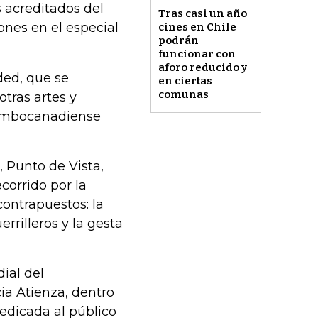
s acreditados del
Tras casi un año
ones en el especial
cines en Chile
podrán
funcionar con
aforo reducido y
ded, que se
en ciertas
comunas
otras artes y
lombocanadiense
, Punto de Vista,
corrido por la
contrapuestos: la
rrilleros y la gesta
ial del
cia Atienza, dentro
edicada al público