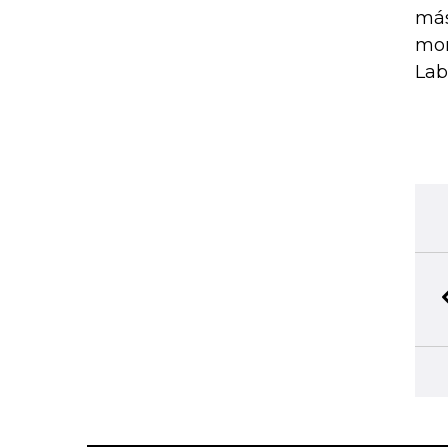
más
mon
Lab