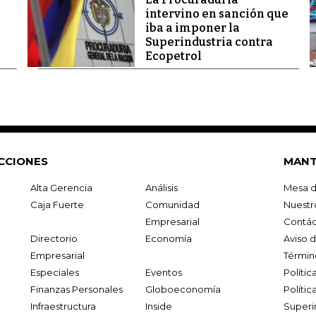
intervino en sanción que
iba a imponer la
Superindustria contra
Ecopetrol
CCIONES
MANT
Alta Gerencia
Análisis
Mesa d
Caja Fuerte
Comunidad
Nuestr
Empresarial
Contác
Directorio
Economía
Aviso 
Empresarial
Términ
Especiales
Eventos
Políti
Finanzas Personales
Globoeconomía
Polític
Infraestructura
Inside
Superi