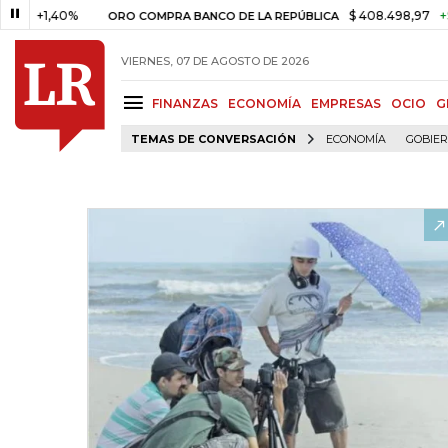
1,40%
$ 408.498,97
+$ 8.753,
ORO COMPRA BANCO DE LA REPÚBLICA
VIERNES, 07 DE AGOSTO DE 2026
FINANZAS
ECONOMÍA
EMPRESAS
OCIO
G
TEMAS DE CONVERSACIÓN
ECONOMÍA
GOBIE