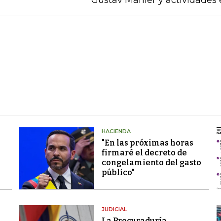
Gustav Mahler y actividades 
HACIENDA
"En las próximas horas
firmaré el decreto de
congelamiento del gasto
público"
JUDICIAL
La Procuraduría