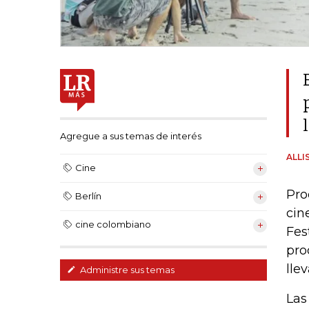
Agregue a sus temas de interés
ALLI
Cine
Pro
Berlín
cin
cine colombiano
Fes
pro
lle
Administre sus temas
Las