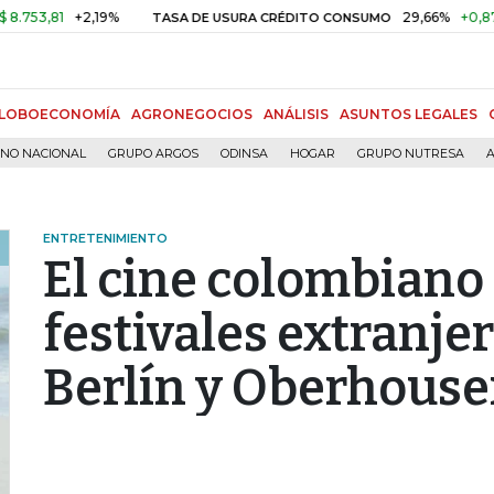
81
+2,19%
29,66%
+0,87%
+3,
TASA DE USURA CRÉDITO CONSUMO
LOBOECONOMÍA
AGRONEGOCIOS
ANÁLISIS
ASUNTOS LEGALES
RNO NACIONAL
GRUPO ARGOS
ODINSA
HOGAR
GRUPO NUTRESA
A
ENTRETENIMIENTO
El cine colombiano
festivales extranje
Berlín y Oberhous