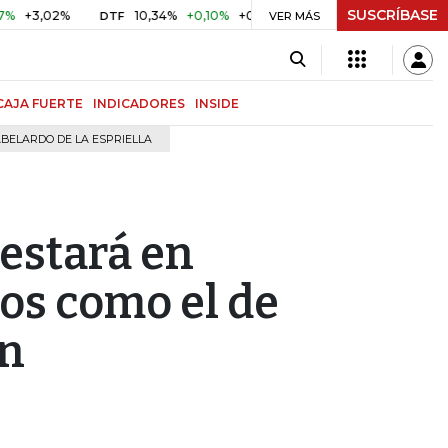
SUSCRÍBASE
02%
10,34%
+0,10%
+0,98%
$ 416,91
+$ 0,05
+0,01
DTF
UVR
VER MÁS
CAJA FUERTE
INDICADORES
INSIDE
BELARDO DE LA ESPRIELLA
 estará en
ros como el de
en