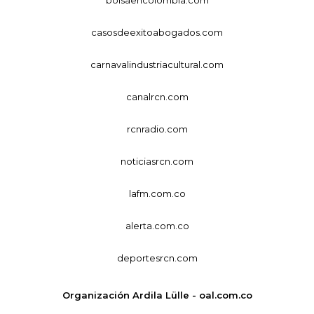
casosdeexitoabogados.com
carnavalindustriacultural.com
canalrcn.com
rcnradio.com
noticiasrcn.com
lafm.com.co
alerta.com.co
deportesrcn.com
Organización Ardila Lülle - oal.com.co