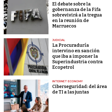
El debate sobre la
gobernanza de la Fifa
sobrevivirá a la tregua
en la reunión de
Marruecos
JUDICIAL
La Procuraduría
intervino en sanción
que iba a imponer la
Superindustria contra
Ecopetrol
INTERNET ECONOMY
Ciberseguridad: del área
de TI a las juntas