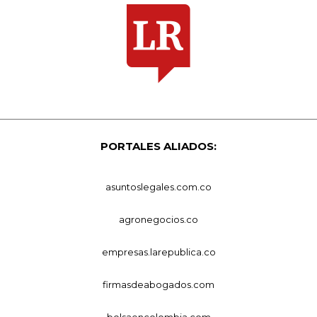
PORTALES ALIADOS:
asuntoslegales.com.co
agronegocios.co
empresas.larepublica.co
firmasdeabogados.com
bolsaencolombia.com