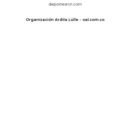
deportesrcn.com
Organización Ardila Lülle - oal.com.co