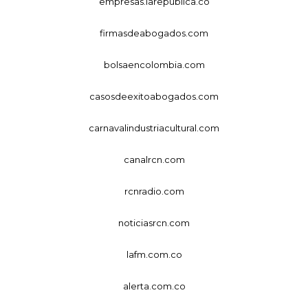
empresas.larepublica.co
firmasdeabogados.com
bolsaencolombia.com
casosdeexitoabogados.com
carnavalindustriacultural.com
canalrcn.com
rcnradio.com
noticiasrcn.com
lafm.com.co
alerta.com.co