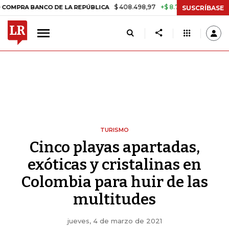
$ 408.498,97
+$ 8.753,81
+2,19%
 DE LA REPÚBLICA
TASA DE US
SUSCRÍBASE
TURISMO
Cinco playas apartadas,
exóticas y cristalinas en
Colombia para huir de las
multitudes
jueves, 4 de marzo de 2021