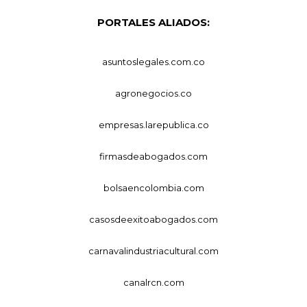
PORTALES ALIADOS:
asuntoslegales.com.co
agronegocios.co
empresas.larepublica.co
firmasdeabogados.com
bolsaencolombia.com
casosdeexitoabogados.com
carnavalindustriacultural.com
canalrcn.com