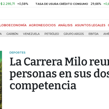
,71
+0,58%
29,66%
+0,87%
+
TASA DE USURA CRÉDITO CONSUMO
LOBOECONOMÍA
AGRONEGOCIOS
ANÁLISIS
ASUNTOS LEGALES
ÍA
CARBÓN
VENEZUELA
PETRÓLEO
GRUPO ARGOS
EBITDA
AMÉ
DEPORTES
La Carrera Milo reu
personas en sus do
competencia