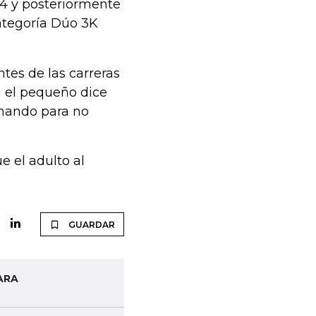
 44 y posteriormente
categoría Dúo 3K
tes de las carreras
si el pequeño dice
inando para no
 el adulto al
GUARDAR
ARA