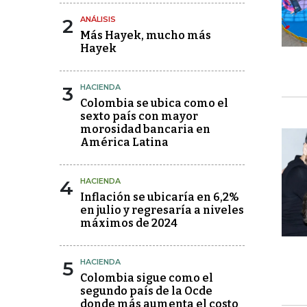
2
ANÁLISIS
Más Hayek, mucho más
Hayek
3
HACIENDA
Colombia se ubica como el
sexto país con mayor
morosidad bancaria en
América Latina
4
HACIENDA
Inflación se ubicaría en 6,2%
en julio y regresaría a niveles
máximos de 2024
5
HACIENDA
Colombia sigue como el
segundo país de la Ocde
donde más aumenta el costo