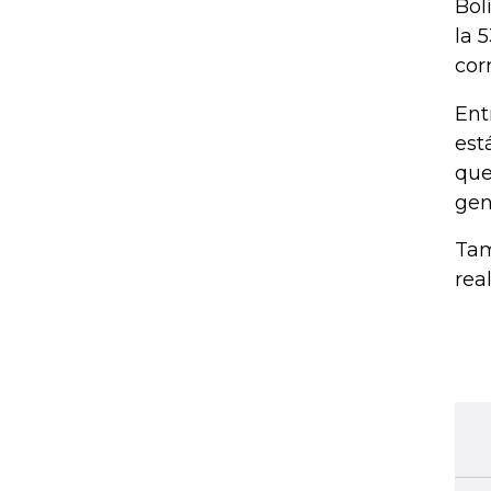
Bol
la 
cor
Ent
est
que
gen
Tam
rea