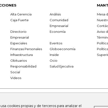
CCIONES
MANT
Alta Gerencia
Análisis
Mesa d
Caja Fuerte
Comunidad
Nuestr
Empresarial
Contác
Directorio
Economía
Aviso 
Empresarial
Términ
Especiales
Eventos
Políti
Finanzas Personales
Globoeconomía
Polític
Infraestructura
Inside
Superi
Obituarios
Ocio
Responsabilidad
Salud Ejecutiva
Social
Videos
.larepublica.co
firmasdeabogados.com
bolsaencolombia.com
 usa cookies propias y de terceros para analizar el