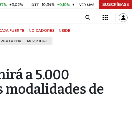
SUSCRÍBASE
3,02%
10,34%
+0,10%
+0,98%
$ 416,86
+$ 0,05
+0,
DTF
VER MÁS
UVR
CAJA FUERTE
INDICADORES
INSIDE
RICA LATINA
MOROSIDAD
nirá a 5.000
s modalidades de