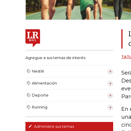
TATI
Agregue a sus temas de interés
Nestlé
Ser
Des
Alimentación
eve
Deporte
Par
Running
En 
una
cin
Administre sus temas