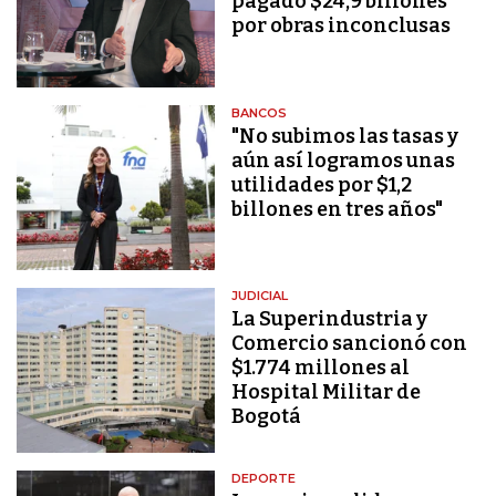
pagado $24,9 billones
por obras inconclusas
BANCOS
"No subimos las tasas y
aún así logramos unas
utilidades por $1,2
billones en tres años"
JUDICIAL
La Superindustria y
Comercio sancionó con
$1.774 millones al
Hospital Militar de
Bogotá
DEPORTE