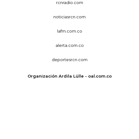
rcnradio.com
noticiasrcn.com
lafm.com.co
alerta.com.co
deportesrcn.com
Organización Ardila Lülle - oal.com.co