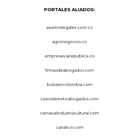
PORTALES ALIADOS:
asuntoslegales.com.co
agronegocios.co
empresas.larepublica.co
firmasdeabogados.com
bolsaencolombia.com
casosdeexitoabogados.com
carnavalindustriacultural.com
canalrcn.com