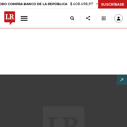
$ 408.498,97
+$ 8.753,81
+2,19%
MPRA BANCO DE LA REPÚBLICA
T
SUSCRÍBASE