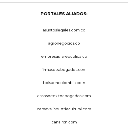
PORTALES ALIADOS:
asuntoslegales.com.co
agronegocios.co
empresas.larepublica.co
firmasdeabogados.com
bolsaencolombia.com
casosdeexitoabogados.com
carnavalindustriacultural.com
canalrcn.com