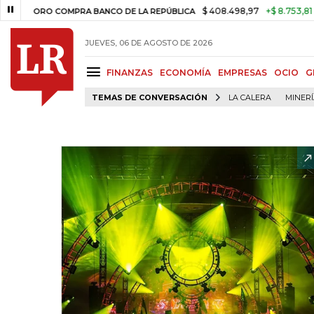
$ 408.498,97
+$ 8.753,81
+2,19
ORO COMPRA BANCO DE LA REPÚBLICA
JUEVES, 06 DE AGOSTO DE 2026
FINANZAS
ECONOMÍA
EMPRESAS
OCIO
G
TEMAS DE CONVERSACIÓN
LA CALERA
MINER