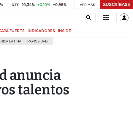
SUSCRÍBASE
10,34%
+0,10%
+0,98%
$ 416,86
+$ 0,05
+0,01%
DTF
UVR
VER MÁS
BIT
CAJA FUERTE
INDICADORES
INSIDE
RICA LATINA
MOROSIDAD
d anuncia
os talentos