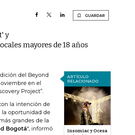
GUARDAR
' y
locales mayores de 18 años
edición del Beyond
ARTÍCULO
RELACIONADO
noviembre en el
covery Project”.
con la intención de
s la oportunidad de
 más grandes de la
d Bogotá
", informó
Insomiac y Ocesa