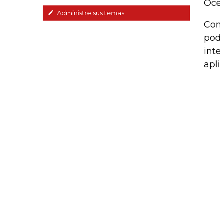
Oce
Administre sus temas
Con
pod
int
apl