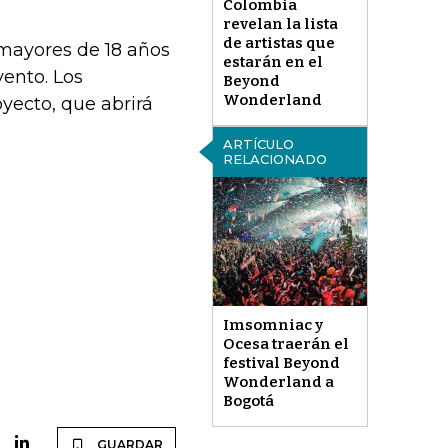
Colombia
revelan la lista
de artistas que
mayores de 18 años
estarán en el
vento. Los
Beyond
Wonderland
oyecto, que abrirá
ARTÍCULO
RELACIONADO
Imsomniac y
Ocesa traerán el
festival Beyond
Wonderland a
Bogotá
GUARDAR