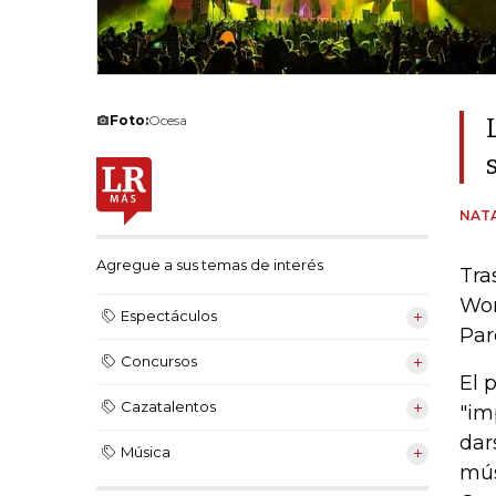
Foto:
Ocesa
NAT
Agregue a sus temas de interés
Tra
Won
Espectáculos
Par
Concursos
El 
Cazatalentos
"im
dar
Música
mús