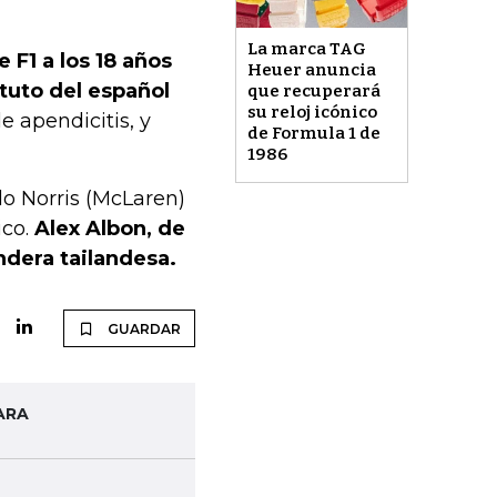
La marca TAG
F1 a los 18 años
Heuer anuncia
tuto del español
que recuperará
su reloj icónico
e apendicitis, y
de Formula 1 de
1986
o Norris (McLaren)
co.
Alex Albon, de
ndera tailandesa.
GUARDAR
ARA