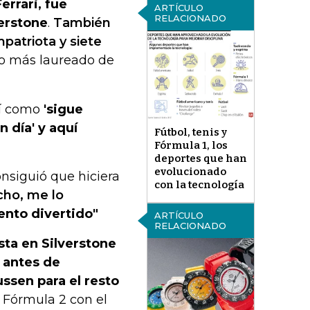
errari, fue
ARTÍCULO
RELACIONADO
verstone
.
También
patriota y siete
oto más laureado de
sí como
'sigue
n día' y aquí
Fútbol, tenis y
Fórmula 1, los
deportes que han
evolucionado
nsiguió que hiciera
con la tecnología
cho, me lo
ento divertido"
ARTÍCULO
RELACIONADO
sta en Silverstone
s antes de
ssen para el resto
de Fórmula 2 con el