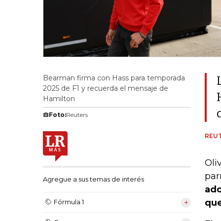
Bearman firma con Hass para temporada
2025 de F1 y recuerda el mensaje de
Hamilton
Foto:
Reuters
REU
Oli
par
Agregue a sus temas de interés
ado
que
Fórmula 1