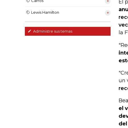
Carros
El 
anu
Lewis Hamilton
rec
vec
Administre sus temas
la 
"Re
int
est
"Cr
un 
rec
Bea
el 
dev
del