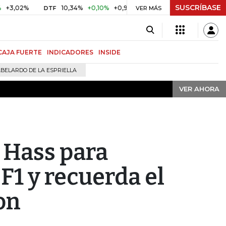
SUSCRÍBASE
VER AHORA
%
10,34%
+0,10%
+0,98%
$ 416,91
+$ 0,05
+0,01%
DTF
UVR
VER MÁS
CAJA FUERTE
INDICADORES
INSIDE
BELARDO DE LA ESPRIELLA
VER AHORA
 Hass para
F1 y recuerda el
on