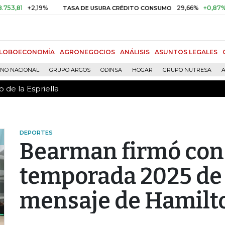
 de la Espriella
+2,19%
29,66%
+0,87%
+3,02
TASA DE USURA CRÉDITO CONSUMO
LOBOECONOMÍA
AGRONEGOCIOS
ANÁLISIS
ASUNTOS LEGALES
RNO NACIONAL
GRUPO ARGOS
ODINSA
HOGAR
GRUPO NUTRESA
A
 de la Espriella
DEPORTES
Bearman firmó con
temporada 2025 de 
mensaje de Hamilt