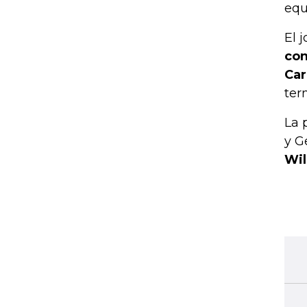
equ
El 
con
Car
ter
La 
y G
Wil