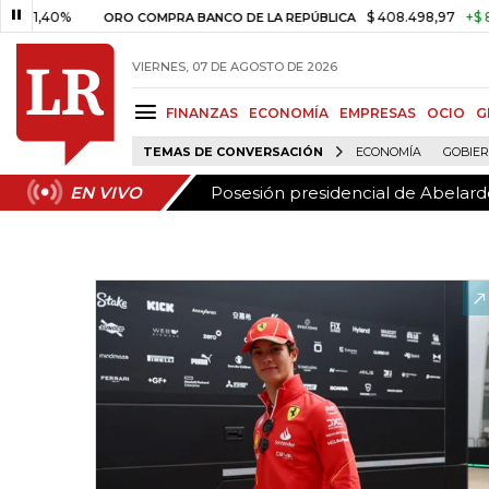
Posesión presidencial de Abelardo
EN VIVO
0%
$ 408.498,97
+$ 8.753,81
ORO COMPRA BANCO DE LA REPÚBLICA
VIERNES, 07 DE AGOSTO DE 2026
FINANZAS
ECONOMÍA
EMPRESAS
OCIO
G
TEMAS DE CONVERSACIÓN
ECONOMÍA
GOBIE
Posesión presidencial de Abelardo
EN VIVO