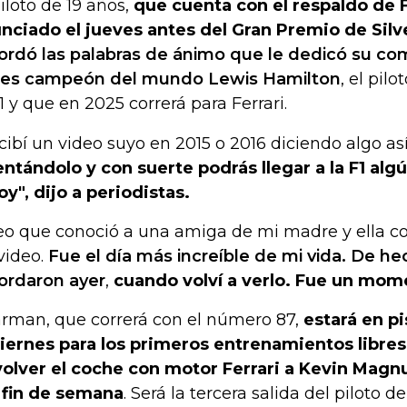
piloto de 19 años,
que cuenta con el respaldo de F
nciado el jueves antes del Gran Premio de Sil
ordó las palabras de ánimo que le dedicó su com
es campeón del mundo Lewis Hamilton
, el pil
F1 y que en 2025 correrá para Ferrari.
cibí un video suyo en 2015 o 2016 diciendo algo a
entándolo y con suerte podrás llegar a la F1 algú
oy", dijo a periodistas.
eo que conoció a una amiga de mi madre y ella co
video.
Fue el día más increíble de mi vida. De he
ordaron ayer
,
cuando volví a verlo. Fue un mom
rman, que correrá con el número 87,
estará en pi
viernes para los primeros entrenamientos libre
olver el coche con motor Ferrari a Kevin Magnu
 fin de semana
. Será la tercera salida del piloto 