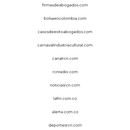
firmasdeabogados.com
bolsaencolombia.com
casosdeexitoabogados.com
carnavalindustriacultural.com
canalrcn.com
rcnradio.com
noticiasrcn.com
lafm.com.co
alerta.com.co
deportesrcn.com