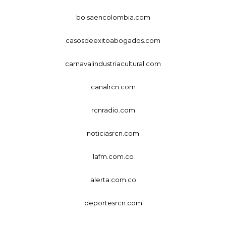
bolsaencolombia.com
casosdeexitoabogados.com
carnavalindustriacultural.com
canalrcn.com
rcnradio.com
noticiasrcn.com
lafm.com.co
alerta.com.co
deportesrcn.com