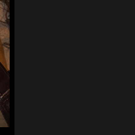
4
5
Andrea Trujillo, gerente
del restaurante Ganso y
Castor; Carolina Alzate,
gerente de Open Lab;y
Mariana Arango, chef.
Foto:
Audi