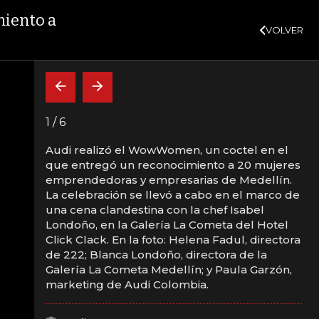
SUSCRÍBASE
%
10,34%
+0,10%
+0,98%
$ 416,91
+$ 0,05
+0,01%
DTF
UVR
VER MÁS
miento a
VOLVER
CAJA FUERTE
INDICADORES
INSIDE
BELARDO DE LA ESPRIELLA
1
/
6
Audi realizó el WowWomen, un coctel en el
que entregó un reconocimiento a 20 mujeres
l Wowwomen y
emprendedoras y empresarias de Medellín.
La celebración se llevó a cabo en el marco de
o a 20 mujeres
una cena clandestina con la chef Isabel
Londoño, en la Galería La Cometa del Hotel
Click Clack. En la foto: Helena Fadul, directora
de 222; Blanca Londoño, directora de la
Galería La Cometa Medellín; y Paula Garzón,
marketing de Audi Colombia.