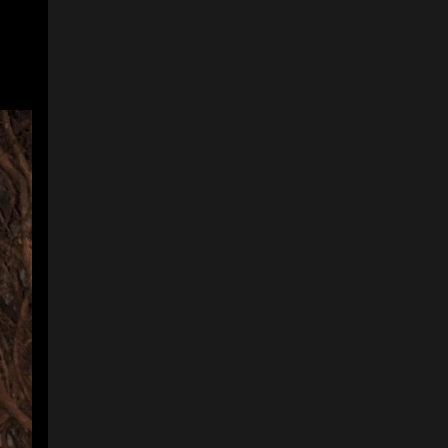
accionista de Bienes y
Bienes, y Catalina
Ochoa, gerente de
mercadeo de Crystal.
Foto:
Audi