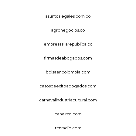
asuntoslegales.com.co
agronegocios.co
empresas.larepublica.co
firmasdeabogados.com
bolsaencolombia.com
casosdeexitoabogados.com
carnavalindustriacultural.com
canalrcn.com
rcnradio.com