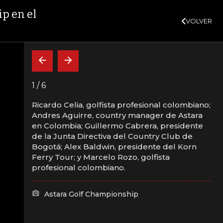
SUSCRÍBASE
VER AHORA
%
10,34%
+0,10%
+0,98%
$ 416,91
+$ 0,05
+0,01%
DTF
UVR
VER MÁS
p en el
VOLVER
CAJA FUERTE
INDICADORES
INSIDE
BELARDO DE LA ESPRIELLA
1
/
6
VER AHORA
Ricardo Celia, golfista profesional colombiano;
Andres Aguirre, country manager de Astara
en Colombia; Guillermo Cabrera, presidente
de la Junta Directiva del Country Club de
ón del Astara Golf
Bogotá; Alex Baldwin, presidente del Korn
Ferry Tour; y Marcelo Rozo, golfista
ountry Club de
profesional colombiano.
Astara Golf Championship