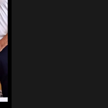
4
5
Daniel Klug, gerente de
relaciones de Citi;y
Carolina Araújo,
periodista y
presentadora.
Foto:
Astara Golf
Championship