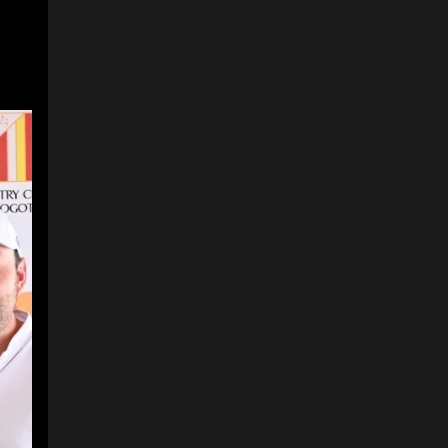
3
5
Andrés Munoz, gerente
de Radiopolis; Isabel
Salazar, directorade El
Conserje; y Carlos
Montoya, presentador y
periodista.
Foto:
Astara Golf
Championship