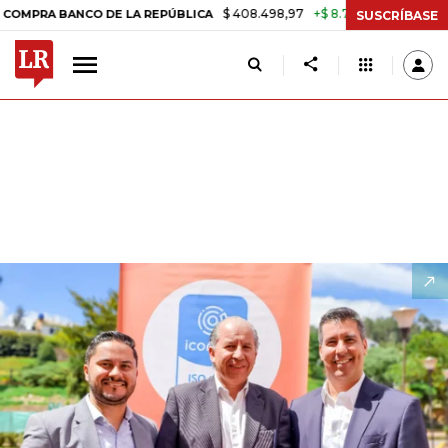
$ 408.498,97
+$ 8.753,81
+2,19%
O DE LA REPÚBLICA
TASA DE U
SUSCRÍBASE