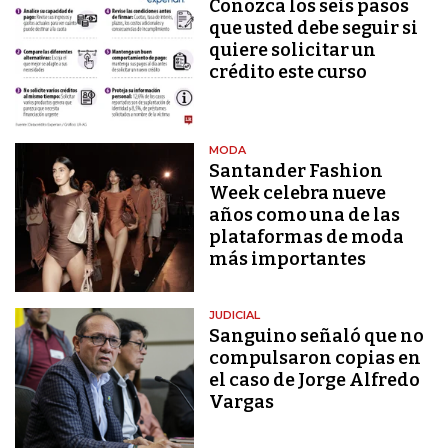
Conozca los seis pasos
que usted debe seguir si
quiere solicitar un
crédito este curso
MODA
Santander Fashion
Week celebra nueve
años como una de las
plataformas de moda
más importantes
JUDICIAL
Sanguino señaló que no
compulsaron copias en
el caso de Jorge Alfredo
Vargas