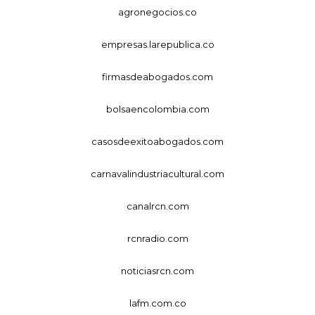
agronegocios.co
empresas.larepublica.co
firmasdeabogados.com
bolsaencolombia.com
casosdeexitoabogados.com
carnavalindustriacultural.com
canalrcn.com
rcnradio.com
noticiasrcn.com
lafm.com.co