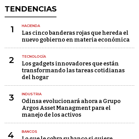
TENDENCIAS
HACIENDA
1
Las cinco banderas rojas que hereda el
nuevo gobierno en materia económica
TECNOLOGÍA
2
Los gadgets innovadores que están
transformando las tareas cotidianas
del hogar
INDUSTRIA
3
Odinsa evolucionará ahora a Grupo
Argos Asset Managment para el
manejo de los activos
BANCOS
4
Lo que le cobra su banco si quiere