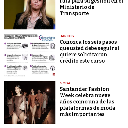
ruta para su gestión en el
Ministerio de
Transporte
BANCOS
Conozca los seis pasos
que usted debe seguir si
quiere solicitar un
crédito este curso
MODA
Santander Fashion
Week celebra nueve
años como una de las
plataformas de moda
más importantes