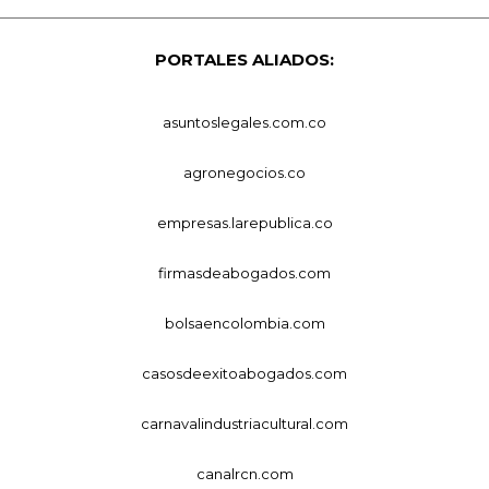
PORTALES ALIADOS:
asuntoslegales.com.co
agronegocios.co
empresas.larepublica.co
firmasdeabogados.com
bolsaencolombia.com
casosdeexitoabogados.com
carnavalindustriacultural.com
canalrcn.com