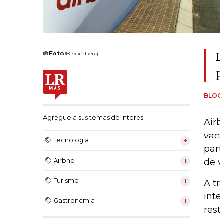
Foto:
Bloomberg
BLO
Agregue a sus temas de interés
Air
vac
Tecnología
par
Airbnb
de 
Turismo
A t
int
Gastronomía
res