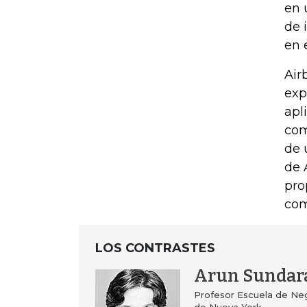
en 
de 
en 
Air
exp
apl
com
de 
de 
pro
com
LOS CONTRASTES
Arun Sundar
Profesor Escuela de Neg