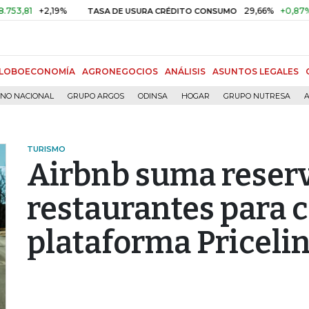
+2,19%
29,66%
+0,87%
+3,02
TASA DE USURA CRÉDITO CONSUMO
LOBOECONOMÍA
AGRONEGOCIOS
ANÁLISIS
ASUNTOS LEGALES
RNO NACIONAL
GRUPO ARGOS
ODINSA
HOGAR
GRUPO NUTRESA
A
TURISMO
Airbnb suma reser
restaurantes para 
plataforma Priceli