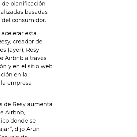
 de planificación
onalizadas basadas
n del consumidor.
 acelerar esta
Resy, creador de
es (ayer), Resy
e Airbnb a través
n y en el sitio web
ción en la
r la empresa
vas de Resy aumenta
de Airbnb,
nico donde se
jar”, dijo Arun