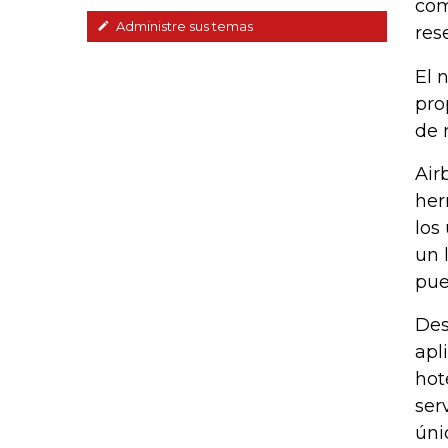
com
Administre sus temas
res
El 
pro
de 
Air
her
los
un 
pue
Des
apl
hot
ser
úni