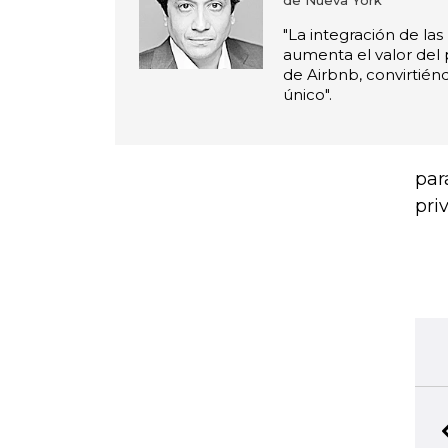
de Nueva York
"La integración de las
aumenta el valor del
de Airbnb, convirtién
único".
par
pri