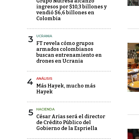
Grupo Nutresa alcanzó
ingresos por $10,3 billones y
vendió $6,6 billones en
Colombia
3
UCRANIA
FT revela cómo grupos
armados colombianos
buscan entrenamiento en
drones en Ucrania
4
ANÁLISIS
Más Hayek, mucho más
Hayek
5
HACIENDA
César Arias será el director
de Crédito Público del
Gobierno de la Espriella