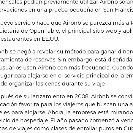
ensales podían previamente utilizar Airbnb sola
ervaciones en una prueba pequeña en San Francis
nuevo servicio hace que Airbnb se parezca más a P
pietaria de OpenTable, el principal sitio web y apl
restaurantes en EE.UU.
bnb se negó a revelar su método para ganar diner
ramienta de reservas. Sin embargo, está diseñada
 usuarios usen Airbnb con más frecuencia. Cuando
lugar para alojarse en el servicio principal de la 
de organizar las cenas durante su viaje.
pués de su lanzamiento en 2008, Airbnb se convi
icación favorita para los viajeros que buscan una a
eles para alojarse. Ahora, la empresa está mirando
vicio de hospedaje. El año pasado comenzó a vend
cas de viajes como clases de enrollar puros en Cu