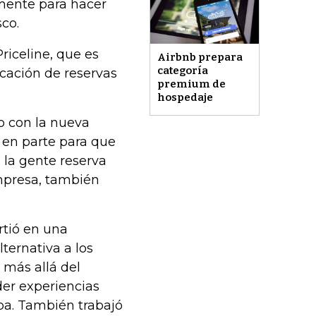
mente para hacer
co.
riceline, que es
Airbnb prepara
categoría
icación de reservas
premium de
hospedaje
o con la nueva
 en parte para que
 la gente reserva
empresa, también
rtió en una
lternativa a los
 más allá del
er experiencias
ba. También trabajó