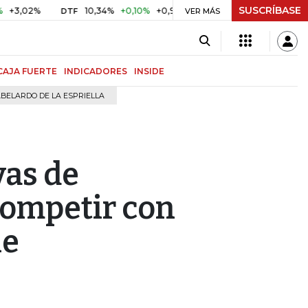
SUSCRÍBASE
%
10,34%
+0,10%
+0,98%
$ 416,91
+$ 0,05
+0,01%
DTF
UVR
VER MÁS
CAJA FUERTE
INDICADORES
INSIDE
BELARDO DE LA ESPRIELLA
vas de
competir con
ne