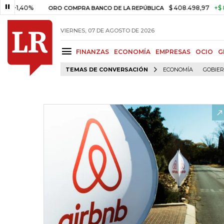
0%
$ 408.498,97
+$ 8.753,81
ORO COMPRA BANCO DE LA REPÚBLICA
VIERNES, 07 DE AGOSTO DE 2026
FINANZAS
ECONOMÍA
EMPRESAS
OCIO
G
TEMAS DE CONVERSACIÓN
ECONOMÍA
GOBIE