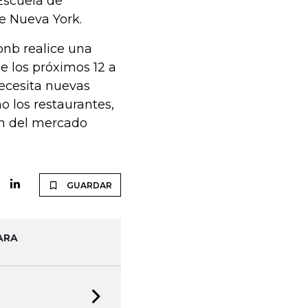
Escuela de
e Nueva York.
bnb realice una
de los próximos 12 a
necesita nuevas
o los restaurantes,
ón del mercado
GUARDAR
ARA
Next slide