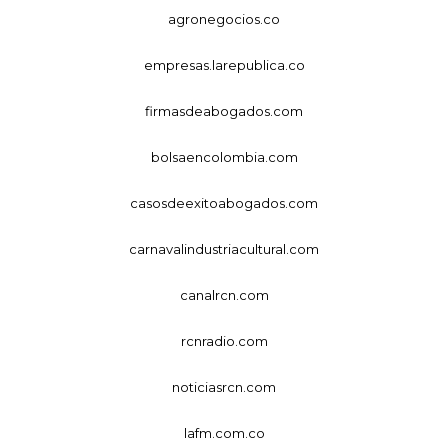
agronegocios.co
empresas.larepublica.co
firmasdeabogados.com
bolsaencolombia.com
casosdeexitoabogados.com
carnavalindustriacultural.com
canalrcn.com
rcnradio.com
noticiasrcn.com
lafm.com.co