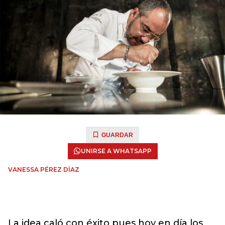
GUARDAR
UNIRSE A WHATSAPP
VANESSA PÉREZ DÍAZ
La idea caló con éxito pues hoy en día los