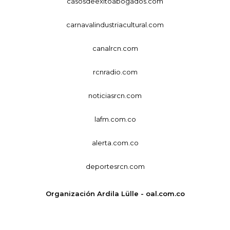
casosdeexitoabogados.com
carnavalindustriacultural.com
canalrcn.com
rcnradio.com
noticiasrcn.com
lafm.com.co
alerta.com.co
deportesrcn.com
Organización Ardila Lülle - oal.com.co