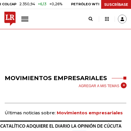
2.350,94
+6,13
+0,26%
US$ 78,18
US$ 0,17
LCAP
PETRÓLEO WTI
SUSCRÍBASE
MOVIMIENTOS EMPRESARIALES
AGREGAR A MIS TEMAS
Últimas noticias sobre:
Movimientos empresariales