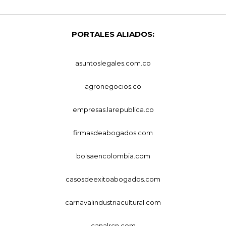
PORTALES ALIADOS:
asuntoslegales.com.co
agronegocios.co
empresas.larepublica.co
firmasdeabogados.com
bolsaencolombia.com
casosdeexitoabogados.com
carnavalindustriacultural.com
canalrcn.com