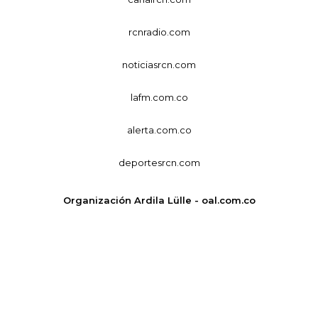
rcnradio.com
noticiasrcn.com
lafm.com.co
alerta.com.co
deportesrcn.com
Organización Ardila Lülle - oal.com.co