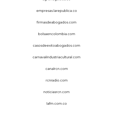
empresas.larepublica.co
firmasdeabogados.com
bolsaencolombia.com
casosdeexitoabogados.com
carnavalindustriacultural.com
canalrcn.com
rcnradio.com
noticiasrcn.com
lafm.com.co