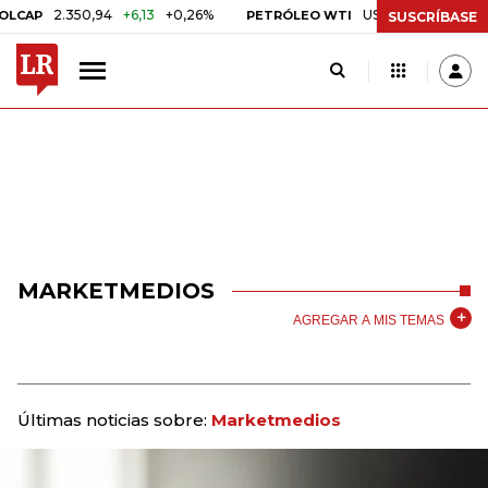
2.350,94
+6,13
+0,26%
US$ 78,01
US$ 2,92
+
AP
PETRÓLEO WTI
SUSCRÍBASE
MARKETMEDIOS
AGREGAR A MIS TEMAS
Últimas noticias sobre:
Marketmedios