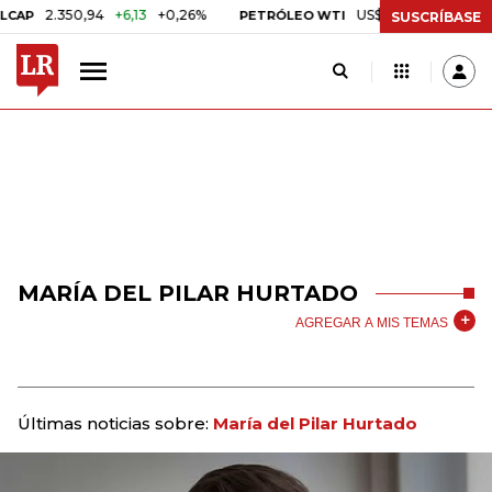
2.350,94
+6,13
+0,26%
US$ 78,18
US$ 0,17
+0
P
PETRÓLEO WTI
SUSCRÍBASE
MARÍA DEL PILAR HURTADO
AGREGAR A MIS TEMAS
Últimas noticias sobre:
María del Pilar Hurtado