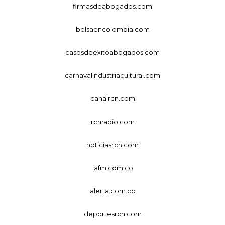
firmasdeabogados.com
bolsaencolombia.com
casosdeexitoabogados.com
carnavalindustriacultural.com
canalrcn.com
rcnradio.com
noticiasrcn.com
lafm.com.co
alerta.com.co
deportesrcn.com