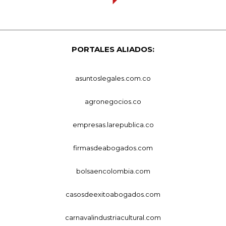
PORTALES ALIADOS:
asuntoslegales.com.co
agronegocios.co
empresas.larepublica.co
firmasdeabogados.com
bolsaencolombia.com
casosdeexitoabogados.com
carnavalindustriacultural.com