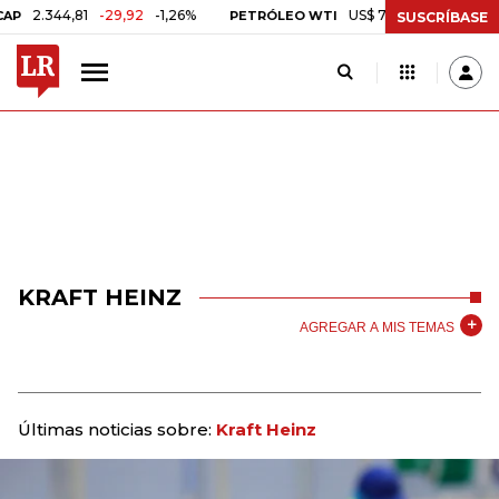
.344,81
-29,92
-1,26%
US$ 75,09
-US$ 0,24
-0,3
PETRÓLEO WTI
SUSCRÍBASE
KRAFT HEINZ
AGREGAR A MIS TEMAS
Últimas noticias sobre:
Kraft Heinz