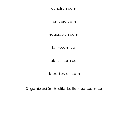
canalrcn.com
rcnradio.com
noticiasrcn.com
lafm.com.co
alerta.com.co
deportesrcn.com
Organización Ardila Lülle - oal.com.co