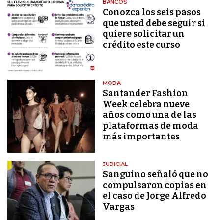
BANCOS
Conozca los seis pasos
que usted debe seguir si
quiere solicitar un
crédito este curso
MODA
Santander Fashion
Week celebra nueve
años como una de las
plataformas de moda
más importantes
JUDICIAL
Sanguino señaló que no
compulsaron copias en
el caso de Jorge Alfredo
Vargas