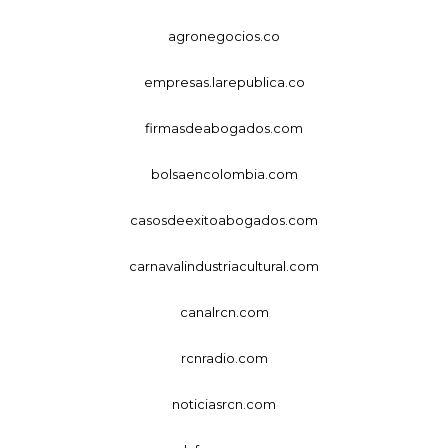
agronegocios.co
empresas.larepublica.co
firmasdeabogados.com
bolsaencolombia.com
casosdeexitoabogados.com
carnavalindustriacultural.com
canalrcn.com
rcnradio.com
noticiasrcn.com