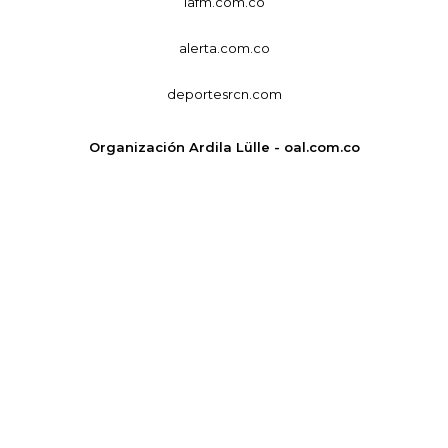
lafm.com.co
alerta.com.co
deportesrcn.com
Organización Ardila Lülle - oal.com.co