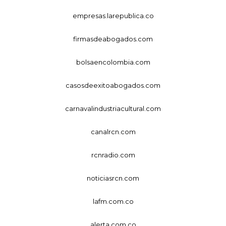
empresas.larepublica.co
firmasdeabogados.com
bolsaencolombia.com
casosdeexitoabogados.com
carnavalindustriacultural.com
canalrcn.com
rcnradio.com
noticiasrcn.com
lafm.com.co
alerta.com.co