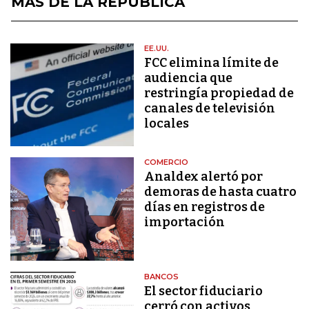
MÁS DE LA REPÚBLICA
EE.UU.
FCC elimina límite de
audiencia que
restringía propiedad de
canales de televisión
locales
COMERCIO
Analdex alertó por
demoras de hasta cuatro
días en registros de
importación
BANCOS
El sector fiduciario
cerró con activos