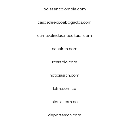
bolsaencolombia.com
casosdeexitoabogados.com
carnavalindustriacultural.com
canalrcn.com
rcnradio.com
noticiasrcn.com
lafm.com.co
alerta.com.co
deportesrcn.com