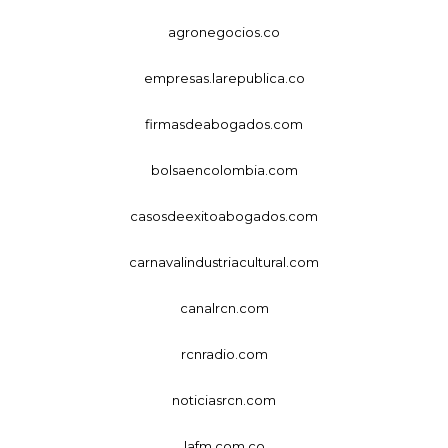
agronegocios.co
empresas.larepublica.co
firmasdeabogados.com
bolsaencolombia.com
casosdeexitoabogados.com
carnavalindustriacultural.com
canalrcn.com
rcnradio.com
noticiasrcn.com
lafm.com.co