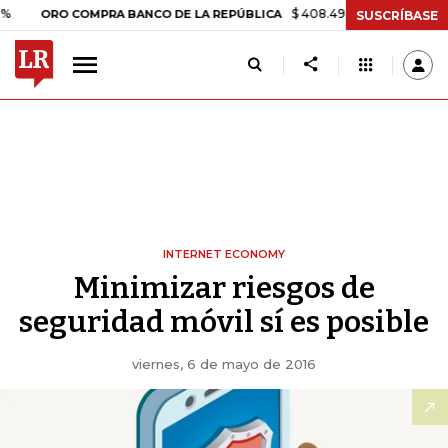
$ 408.498,97
+$ 8.753,81
+2,
ORO COMPRA BANCO DE LA REPÚBLICA
SUSCRÍBASE
INTERNET ECONOMY
Minimizar riesgos de
seguridad móvil sí es posible
viernes, 6 de mayo de 2016