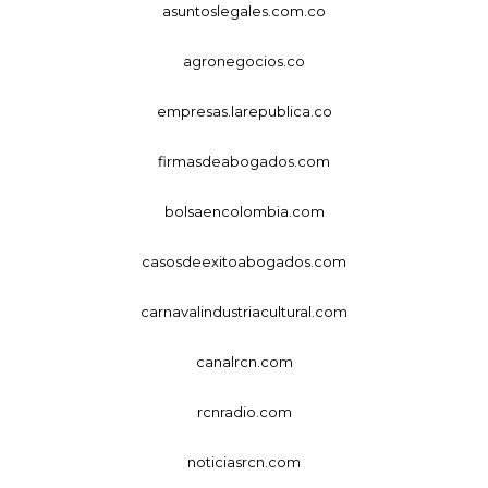
asuntoslegales.com.co
agronegocios.co
empresas.larepublica.co
firmasdeabogados.com
bolsaencolombia.com
casosdeexitoabogados.com
carnavalindustriacultural.com
canalrcn.com
rcnradio.com
noticiasrcn.com