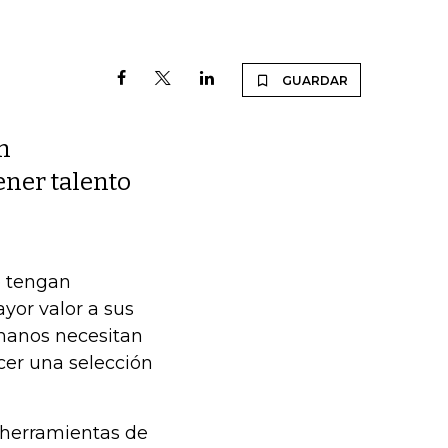
GUARDAR
n
ener talento
e tengan
ayor valor a sus
umanos necesitan
cer una selección
s herramientas de