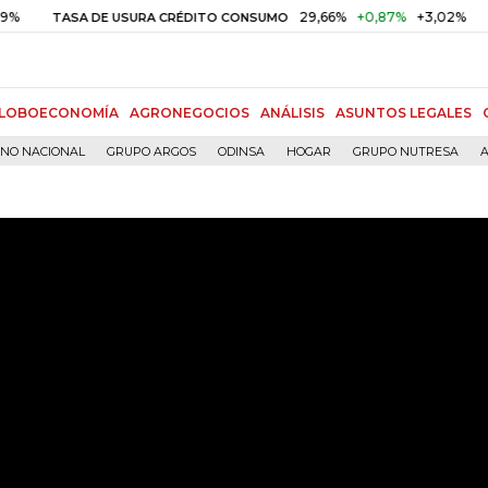
29,66%
+0,87%
+3,02%
TASA DE USURA CRÉDITO CONSUMO
DTF
LOBOECONOMÍA
AGRONEGOCIOS
ANÁLISIS
ASUNTOS LEGALES
RNO NACIONAL
GRUPO ARGOS
ODINSA
HOGAR
GRUPO NUTRESA
A