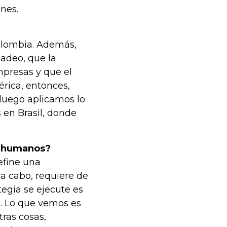
ones.
olombia. Además,
cadeo, que la
presas y que el
rica, entonces,
luego aplicamos lo
en Brasil, donde
s humanos?
efine una
 a cabo, requiere de
tegia se ejecute es
a. Lo que vemos es
tras cosas,