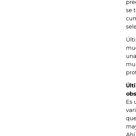
pre
se 
cum
sel
Últ
muc
una
mun
pro
Últ
obs
Es 
var
que
may
Ahí