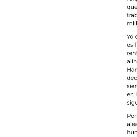
que
tra
mil
Yo 
es 
ren
ali
Har
dec
sie
en 
sig
Per
ale
hum