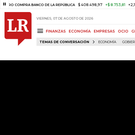
$ 408.498,97
+$ 8.753,81
+2,19%
COMPRA BANCO DE LA REPÚBLICA
VIERNES, 07 DE AGOSTO DE 2026
FINANZAS
ECONOMÍA
EMPRESAS
OCIO
G
TEMAS DE CONVERSACIÓN
ECONOMÍA
GOBIE