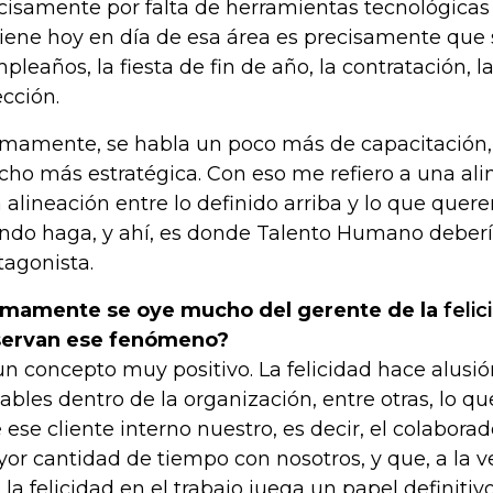
cisamente por falta de herramientas tecnológicas
tiene hoy en día de esa área es precisamente que 
pleaños, la fiesta de fin de año, la contratación, l
ección.
imamente, se habla un poco más de capacitación,
ho más estratégica. Con eso me refiero a una ali
 alineación entre lo definido arriba y lo que quer
do haga, y ahí, es donde Talento Humano debería
tagonista.
imamente se oye mucho del gerente de la
felic
ervan ese fenómeno?
un concepto muy positivo. La felicidad hace alus
iables dentro de la organización, entre otras, lo q
 ese cliente interno nuestro, es decir, el colabora
or cantidad de tiempo con nosotros, y que, a la ve
, la felicidad en el trabajo juega un papel definiti