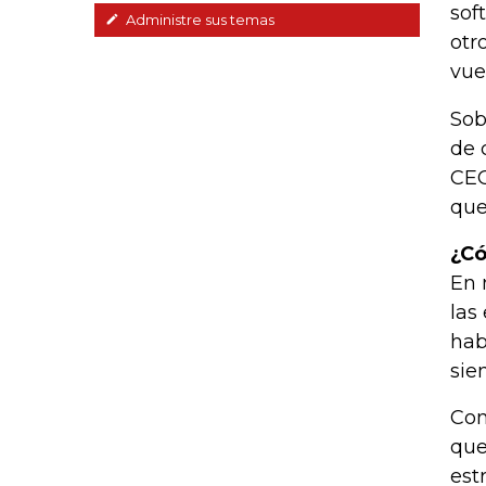
sof
Administre sus temas
otr
vue
Sob
de 
CEO
que
¿Có
En 
las
hab
sie
Con
que
est