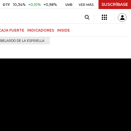
SUSCRÍBASE
10,34%
+0,10%
+0,98%
$ 416,91
+$ 0,05
+0,01%
UVR
VER MÁS
BITCOIN
CAJA FUERTE
INDICADORES
INSIDE
BELARDO DE LA ESPRIELLA