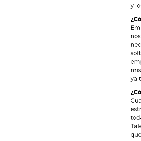
y l
¿Có
Emp
nos
nec
sof
emp
mis
ya 
¿Có
Cua
est
tod
Tal
que