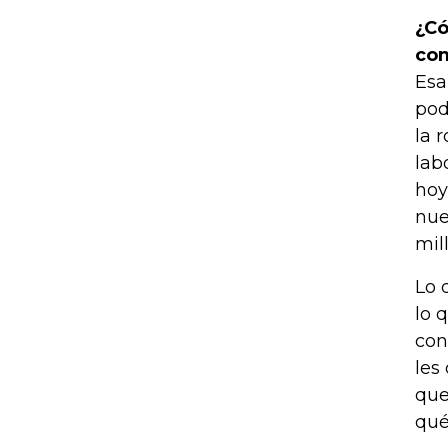
¿Có
com
Esa
pod
la 
lab
hoy
nue
mil
Lo 
lo 
con
les
que
qué