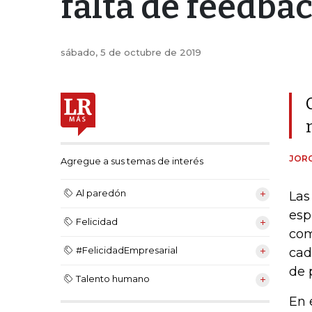
falta de feedba
sábado, 5 de octubre de 2019
JOR
Agregue a sus temas de interés
Al paredón
Las
esp
Felicidad
com
#FelicidadEmpresarial
cad
de 
Talento humano
En 