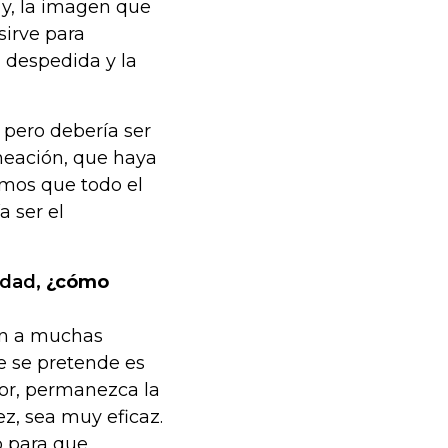
 y, la imagen que
sirve para
a despedida y la
 pero debería ser
neación, que haya
emos que todo el
 ser el
idad
, ¿cómo
ión a muchas
ue se pretende es
dor, permanezca la
z, sea muy eficaz.
vo para que