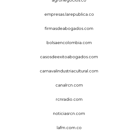
empresas.larepublica.co
firmasdeabogados.com
bolsaencolombia.com
casosdeexitoabogados.com
carnavalindustriacultural.com
canalrcn.com
rcnradio.com
noticiasrcn.com
lafm.com.co