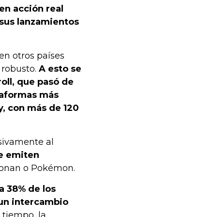
en acción real
 sus lanzamientos
en otros países
robusto.
A esto se
oll, que pasó de
ataformas más
ny, con más de 120
sivamente al
ue emiten
Conan o Pokémon.
ra 38% de los
 un intercambio
tiempo, la