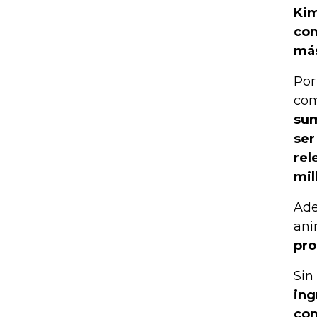
Kim
com
más
Por
com
sum
ser
rel
mil
Ade
an
pro
Sin
ing
com