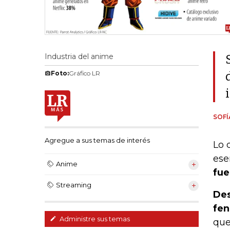
Industria del anime
Foto:
Gráfico LR
SOFÍ
Agregue a sus temas de interés
Lo 
ese
Anime
fue
Streaming
Des
fen
Administre sus temas
que