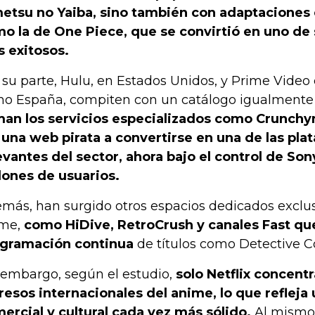
etsu no Yaiba, sino también con adaptaciones 
o la de One Piece, que se convirtió en uno de
 exitosos.
 su parte, Hulu, en Estados Unidos, y Prime Video 
o España, compiten con un catálogo igualmente 
an los servicios especializados como Crunchyr
 una web pirata a convertirse en una de las pl
evantes del sector, ahora bajo el control de So
lones de usuarios.
más, han surgido otros espacios dedicados exclu
ime,
como HiDive, RetroCrush y canales Fast q
gramación continua
de títulos como Detective 
 embargo, según el estudio,
solo Netflix concent
resos internacionales del anime, lo que refleja
ercial y cultural cada vez más sólido.
Al mismo 