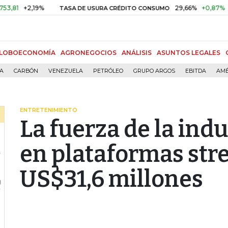
2,19%
29,66%
+0,87%
+3,02%
TASA DE USURA CRÉDITO CONSUMO
LOBOECONOMÍA
AGRONEGOCIOS
ANÁLISIS
ASUNTOS LEGALES
ÍA
CARBÓN
VENEZUELA
PETRÓLEO
GRUPO ARGOS
EBITDA
AMÉ
ENTRETENIMIENTO
La fuerza de la ind
en plataformas st
US$31,6 millones