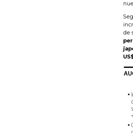
nue
Seg
inc
de 
per
jap
US$