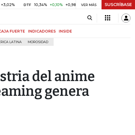
SUSCRÍBASE
10,34%
+0,10%
+0,98%
$ 416,86
+$ 0,05
+0,01%
DTF
UVR
VER MÁS
CAJA FUERTE
INDICADORES
INSIDE
RICA LATINA
MOROSIDAD
ustria del anime
reaming genera