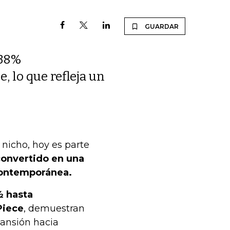
GUARDAR
 38%
, lo que refleja un
nicho, hoy es parte
convertido en una
 contemporánea.
½ hasta
Piece
, demuestran
pansión hacia