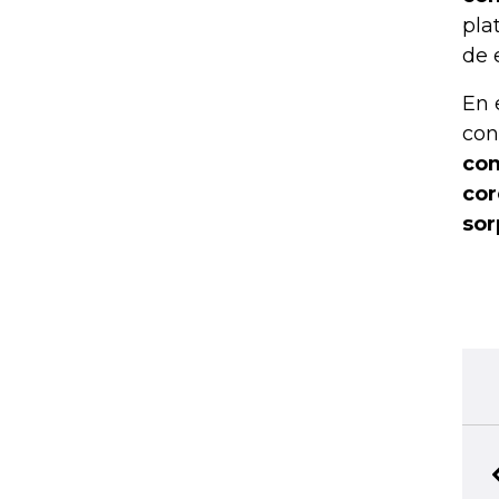
pla
de 
En 
con
com
cor
sor