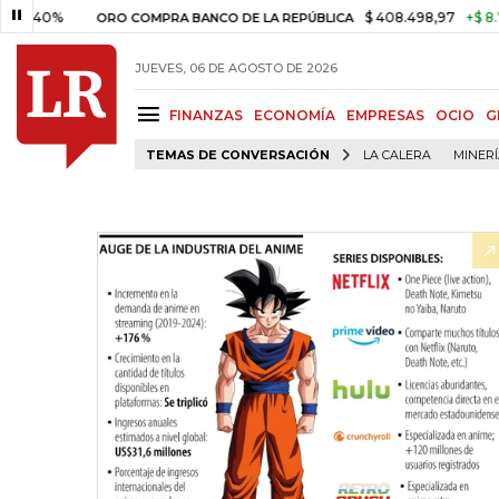
%
$ 408.498,97
+$ 8.753,81
+
ORO COMPRA BANCO DE LA REPÚBLICA
JUEVES, 06 DE AGOSTO DE 2026
FINANZAS
ECONOMÍA
EMPRESAS
OCIO
G
TEMAS DE CONVERSACIÓN
LA CALERA
MINER