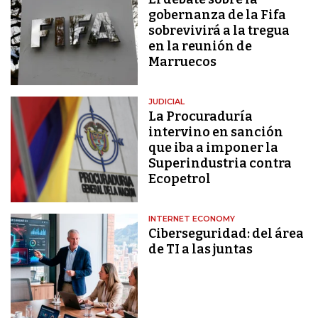
gobernanza de la Fifa
sobrevivirá a la tregua
en la reunión de
Marruecos
JUDICIAL
La Procuraduría
intervino en sanción
que iba a imponer la
Superindustria contra
Ecopetrol
INTERNET ECONOMY
Ciberseguridad: del área
de TI a las juntas