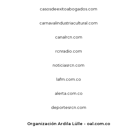
casosdeexitoabogados.com
carnavalindustriacultural.com
canalrcn.com
rcnradio.com
noticiasrcn.com
lafm.com.co
alerta.com.co
deportesrcn.com
Organización Ardila Lülle - oal.com.co