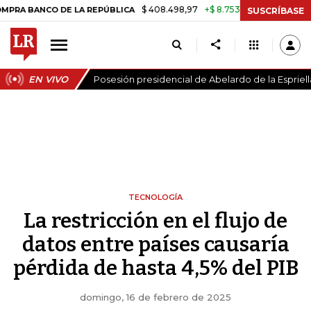
$ 408.498,97
+$ 8.753,81
+2,19%
NCO DE LA REPÚBLICA
TASA DE 
SUSCRÍBASE
EN VIVO
Posesión presidencial de Abelardo de la Espriell
TECNOLOGÍA
La restricción en el flujo de
datos entre países causaría
pérdida de hasta 4,5% del PIB
domingo, 16 de febrero de 2025