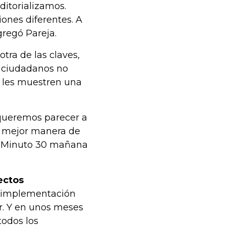
ditorializamos.
ones diferentes. A
agregó Pareja.
tra de las claves,
s ciudadanos no
e les muestren una
queremos parecer a
La mejor manera de
en Minuto 30 mañana
ectos
la implementación
r. Y en unos meses
todos los