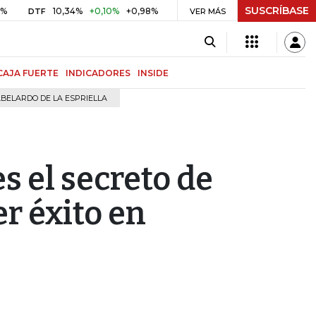
SUSCRÍBASE
10,34%
+0,10%
+0,98%
$ 417,01
+$ 0,05
+0,01%
TF
UVR
VER MÁS
BITC
CAJA FUERTE
INDICADORES
INSIDE
BELARDO DE LA ESPRIELLA
es el secreto de
r éxito en