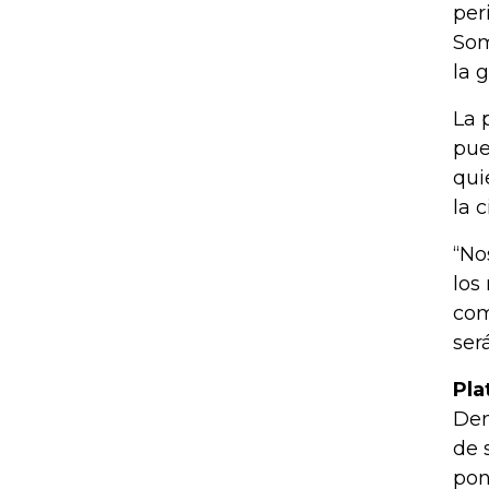
per
Som
la 
La 
pue
qui
la 
“No
los
com
ser
Pla
Den
de 
pon