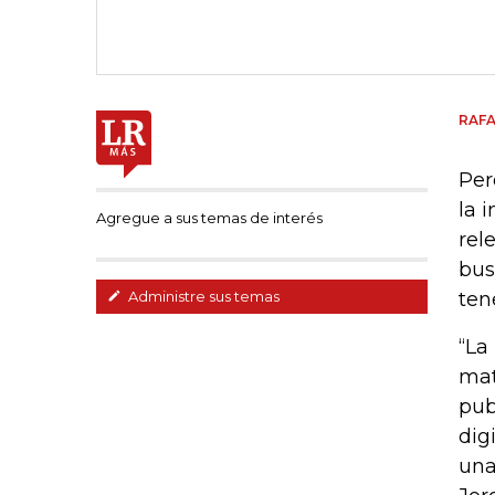
RAF
Per
la 
Agregue a sus temas de interés
rel
bus
ten
Administre sus temas
“La
mat
pub
dig
una