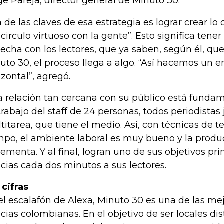
ge Pareja, director general de Minuto 30.
 de las claves de esa estrategia es lograr crear lo
 circulo virtuoso con la gente”. Esto significa ten
recha con los lectores, que ya saben, según él, qu
uto 30, el proceso llega a algo. “Así hacemos un
izontal”, agregó.
a relación tan cercana con su público está funda
trabajo del staff de 24 personas, todos periodistas
titarea, que tiene el medio. Así, con técnicas de t
mpo, el ambiente laboral es muy bueno y la produ
rementa. Y al final, logran uno de sus objetivos pr
icias cada dos minutos a sus lectores.
 cifras
el escalafón de Alexa, Minuto 30 es una de las m
icias colombianas. En el objetivo de ser locales dis