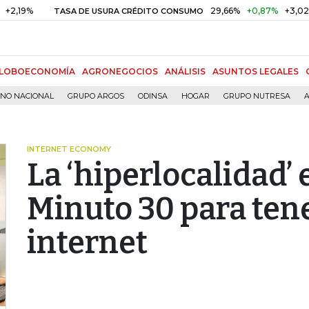
29,66%
+0,87%
+3,02%
TASA DE USURA CRÉDITO CONSUMO
D
LOBOECONOMÍA
AGRONEGOCIOS
ANÁLISIS
ASUNTOS LEGALES
RNO NACIONAL
GRUPO ARGOS
ODINSA
HOGAR
GRUPO NUTRESA
A
INTERNET ECONOMY
La ‘hiperlocalidad’ 
Minuto 30 para tene
internet