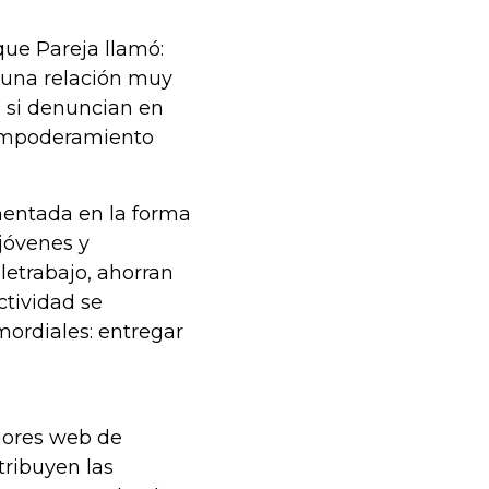
 que Pareja llamó:
er una relación muy
e si denuncian en
 empoderamiento
mentada en la forma
 jóvenes y
eletrabajo, ahorran
ctividad se
imordiales: entregar
ejores web de
tribuyen las