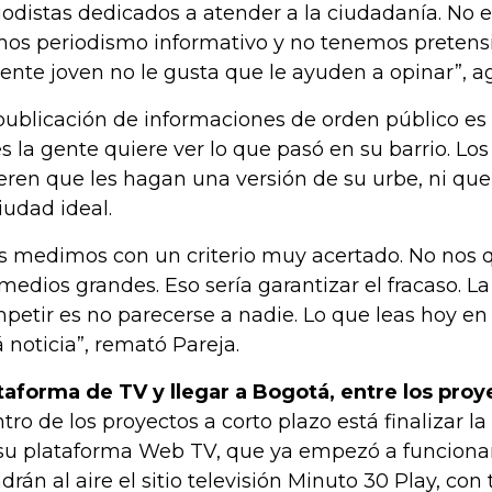
iodistas dedicados a atender a la ciudadanía. No e
os periodismo informativo y no tenemos pretensi
gente joven no le gusta que le ayuden a opinar”, 
publicación de informaciones de orden público es o
s la gente quiere ver lo que pasó en su barrio. Lo
eren que les hagan una versión de su urbe, ni qu
ciudad ideal.
s medimos con un criterio muy acertado. No nos 
 medios grandes. Eso sería garantizar el fracaso. 
petir es no parecerse a nadie. Lo que leas hoy 
á noticia”, remató Pareja.
taforma de TV y llegar a Bogotá, entre los proy
tro de los proyectos a corto plazo está finalizar 
su plataforma Web TV, que ya empezó a funciona
drán al aire el sitio televisión Minuto 30 Play, con 