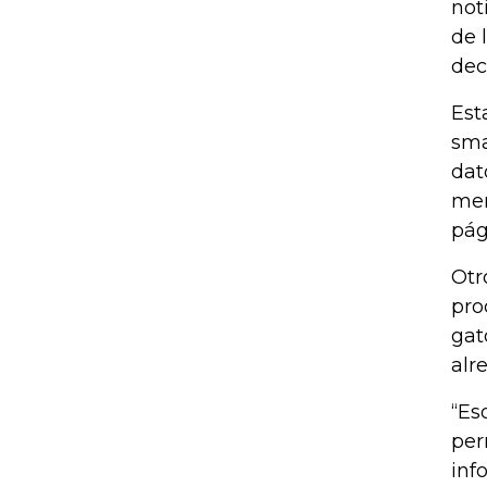
not
de 
dec
Est
sma
dat
men
pág
Otr
pro
gat
alr
“Eso
per
inf