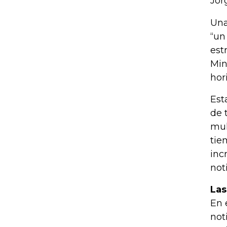
Jor
Una
“un
est
Min
hor
Est
de 
mul
tie
inc
not
Las
En 
not