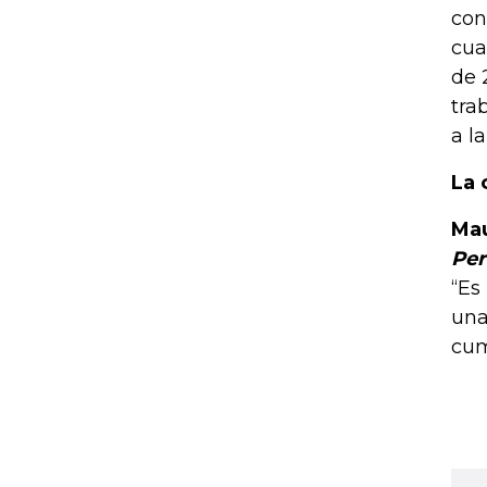
con
cua
de 
tra
a l
La 
Mau
Per
“Es
una
cum