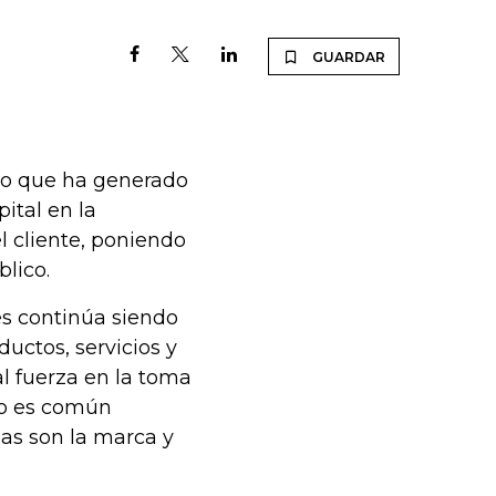
GUARDAR
mo que ha generado
ital en la
l cliente, poniendo
blico.
es continúa siendo
ductos, servicios y
l fuerza en la toma
do es común
ias son la marca y