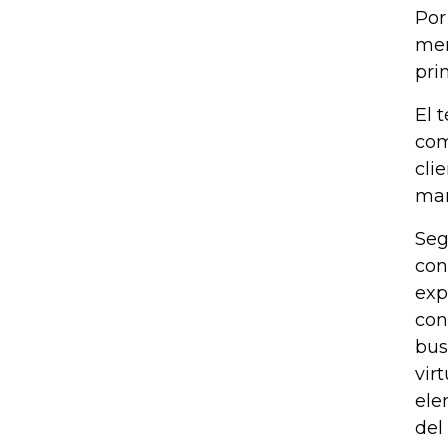
Por
mem
pri
El 
com
cli
mar
Seg
con
exp
con
bus
vir
ele
del