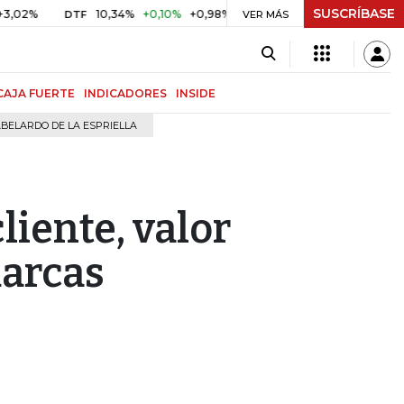
SUSCRÍBASE
10,34%
+0,10%
+0,98%
$ 416,96
+$ 0,05
+0,01%
DTF
UVR
VER MÁS
CAJA FUERTE
INDICADORES
INSIDE
BELARDO DE LA ESPRIELLA
liente, valor
marcas