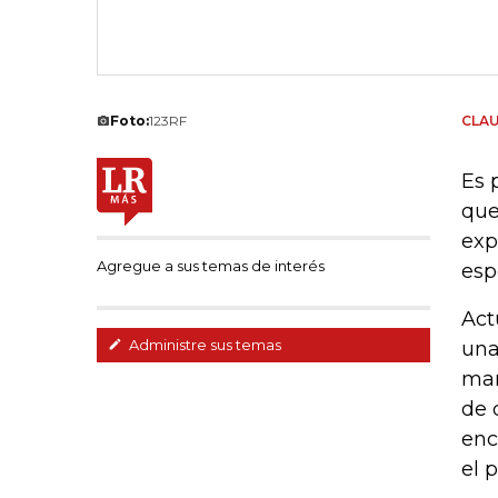
Foto:
123RF
CLAU
Es 
que
exp
Agregue a sus temas de interés
esp
Act
Administre sus temas
una
mar
de 
enc
el p