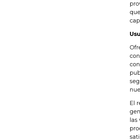
pro
que
cap
Usu
Ofr
con
con
pub
seg
nue
El 
gen
las
pro
sat