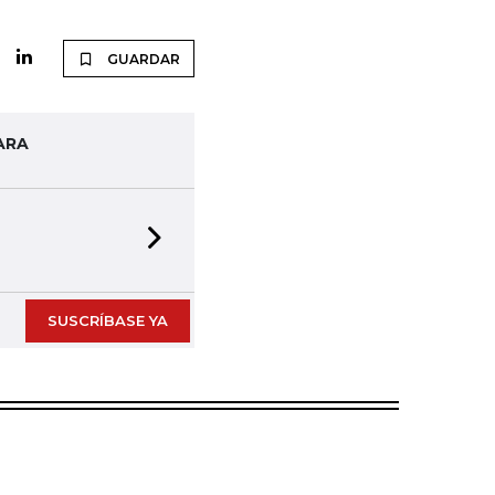
GUARDAR
ARA
Next slide
SUSCRÍBASE YA