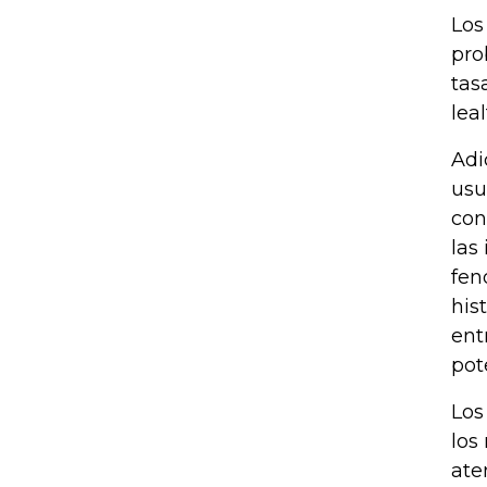
Los
pro
tas
lea
Adi
usu
con
las
fen
his
ent
pot
Los
los
ate