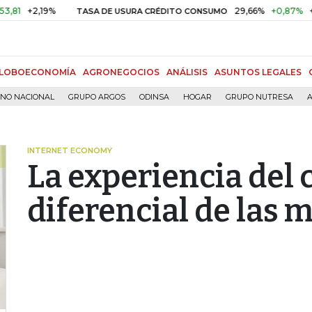
2,19%
29,66%
+0,87%
+3,02%
TASA DE USURA CRÉDITO CONSUMO
LOBOECONOMÍA
AGRONEGOCIOS
ANÁLISIS
ASUNTOS LEGALES
RNO NACIONAL
GRUPO ARGOS
ODINSA
HOGAR
GRUPO NUTRESA
A
INTERNET ECONOMY
La experiencia del c
diferencial de las 