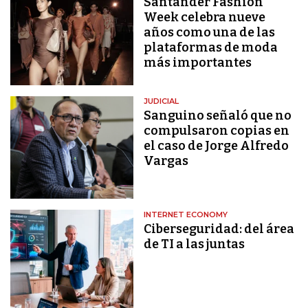
Santander Fashion
Week celebra nueve
años como una de las
plataformas de moda
más importantes
JUDICIAL
Sanguino señaló que no
compulsaron copias en
el caso de Jorge Alfredo
Vargas
INTERNET ECONOMY
Ciberseguridad: del área
de TI a las juntas