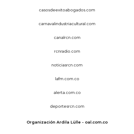
casosdeexitoabogados.com
carnavalindustriacultural.com
canalrcn.com
rcnradio.com
noticiasrcn.com
lafm.com.co
alerta.com.co
deportesrcn.com
Organización Ardila Lülle - oal.com.co