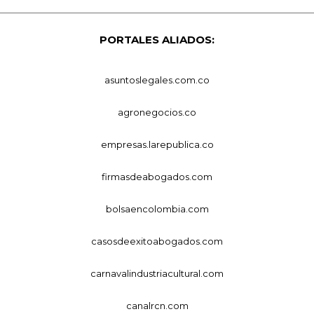
PORTALES ALIADOS:
asuntoslegales.com.co
agronegocios.co
empresas.larepublica.co
firmasdeabogados.com
bolsaencolombia.com
casosdeexitoabogados.com
carnavalindustriacultural.com
canalrcn.com