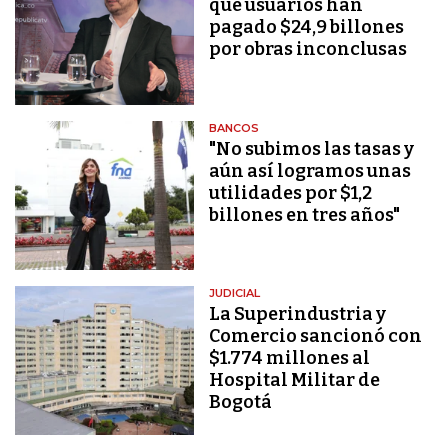
que usuarios han
pagado $24,9 billones
por obras inconclusas
BANCOS
"No subimos las tasas y
aún así logramos unas
utilidades por $1,2
billones en tres años"
JUDICIAL
La Superindustria y
Comercio sancionó con
$1.774 millones al
Hospital Militar de
Bogotá