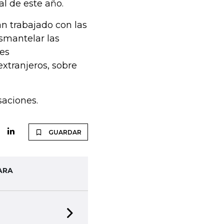
al de este año.
an trabajado con las
smantelar las
tes
xtranjeros, sobre
aciones.
GUARDAR
ARA
Next slide