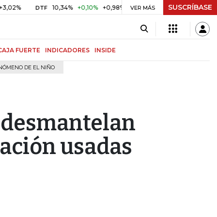
SUSCRÍBASE
10,34%
+0,10%
+0,98%
$ 416,81
+$ 0,05
+0,01%
DTF
UVR
VER MÁS
CAJA FUERTE
INDICADORES
INSIDE
NÓMENO DE EL NIÑO
r desmantelan
mación usadas