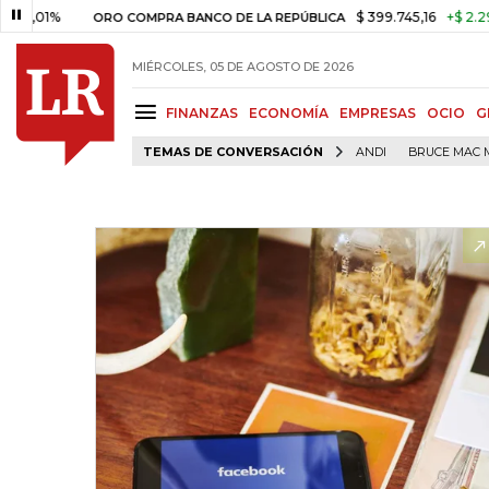
1%
$ 399.745,16
+$ 2.295,71
+
ORO COMPRA BANCO DE LA REPÚBLICA
MIÉRCOLES, 05 DE AGOSTO DE 2026
FINANZAS
ECONOMÍA
EMPRESAS
OCIO
G
TEMAS DE CONVERSACIÓN
ANDI
BRUCE MAC 