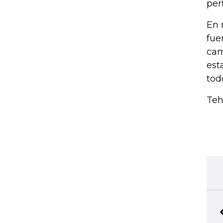
per
En 
fue
cam
est
tod
Teh