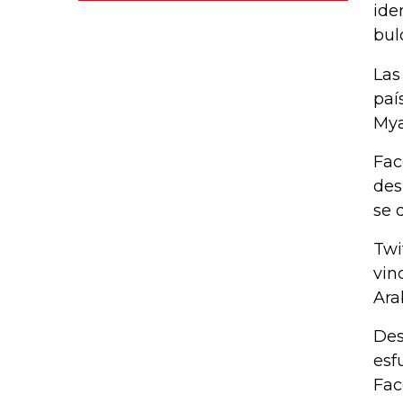
ide
bul
Las
paí
Mya
Fac
des
se 
Twi
vin
Ara
Des
esf
Fac