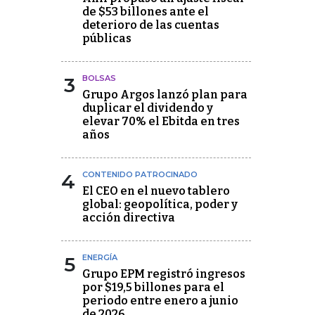
de $53 billones ante el
deterioro de las cuentas
públicas
3
BOLSAS
Grupo Argos lanzó plan para
duplicar el dividendo y
elevar 70% el Ebitda en tres
años
4
CONTENIDO PATROCINADO
El CEO en el nuevo tablero
global: geopolítica, poder y
acción directiva
5
ENERGÍA
Grupo EPM registró ingresos
por $19,5 billones para el
periodo entre enero a junio
de 2026