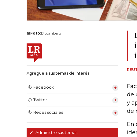
Foto:
Bloomberg
REU
Agregue a sus temas de interés
Fac
Facebook
de 
Twitter
y a
de 
Redes sociales
En 
ide
Administre sus temas