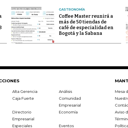
GASTRONOMÍA
a
Coffee Master reunirá a
más de 50 tiendas de
3
café de especialidad en
Bogotá y la Sabana
CCIONES
MANT
Alta Gerencia
Análisis
Mesa d
Caja Fuerte
Comunidad
Nuestr
Empresarial
Contác
Directorio
Economía
Aviso 
Empresarial
Términ
Especiales
Eventos
Políti