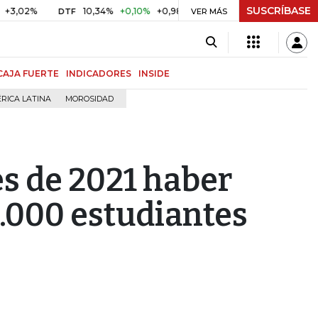
SUSCRÍBASE
%
10,34%
+0,10%
+0,98%
$ 416,86
+$ 0,05
+0,01%
DTF
UVR
VER MÁS
CAJA FUERTE
INDICADORES
INSIDE
RICA LATINA
MOROSIDAD
es de 2021 haber
.000 estudiantes