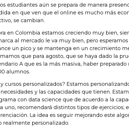
los estudiantes aún se prepara de manera presenci
ida en que ven que el online es mucho más eco
ctivo, se cambian.
ra en Colombia estamos creciendo muy bien, siem
marca al mercado le va muy bien, pero esperamos
ance un pico y se mantenga en un crecimiento m
imamos que para agosto, que se haya dado la pru
endario A que es la más masiva, haber preparad
00 alumnos.
y cursos personalizados? Estamos personalizando
 necesidades y las capacidades que tienen. Esta
grama con data science que de acuerdo a la capa
a uno, recomendará distintos tipos de ejercicios; e
erenciación. La idea es seguir mejorando este alg
o realmente personalizado.