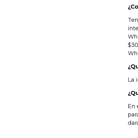
¿Co
Ten
int
Wha
$30
Wha
¿Qu
La 
¿Qu
En 
par
dar