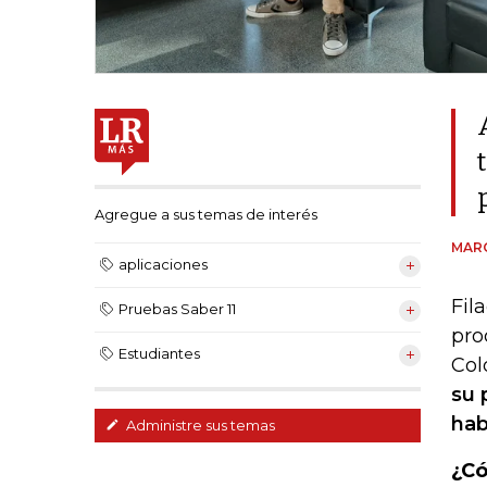
Agregue a sus temas de interés
MAR
aplicaciones
Fil
Pruebas Saber 11
pro
Estudiantes
Col
su 
hab
Administre sus temas
¿Có