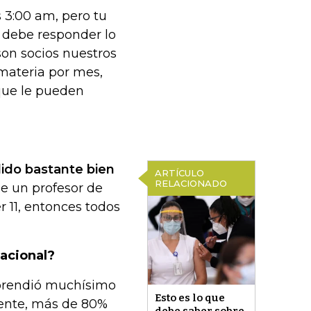
s 3:00 am, pero tu
r debe responder lo
son socios nuestros
materia por mes,
 que le pueden
dido bastante bien
ARTÍCULO
RELACIONADO
que un profesor de
r 11, entonces todos
nacional?
rprendió muchísimo
Esto es lo que
mente, más de 80%