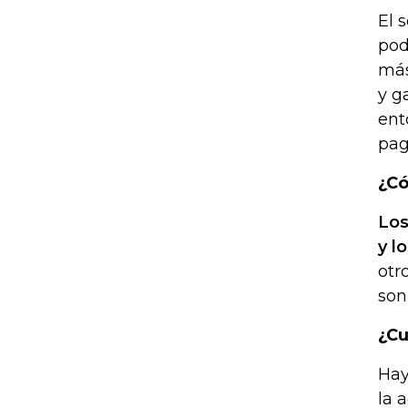
El 
pod
más
y g
ent
pag
¿Có
Los
y l
otr
son
¿Cu
Hay
la 