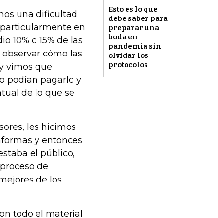
Esto es lo que
os una dificultad
debe saber para
, particularmente en
preparar una
boda en
o 10% o 15% de las
pandemia sin
 observar cómo las
olvidar los
protocolos
 y vimos que
o podían pagarlo y
tual de lo que se
sores, les hicimos
taformas y entonces
staba el público,
proceso de
 mejores de los
n todo el material