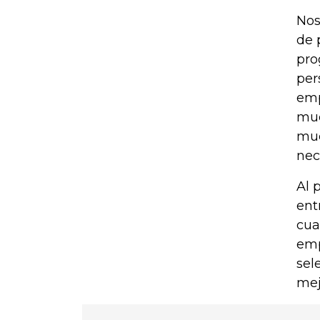
Nos
de 
pro
per
emp
muc
muc
nec
Al 
ent
cua
emp
sel
mej