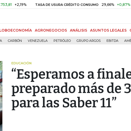
+2,19%
29,66%
+0,87%
+3,02
TASA DE USURA CRÉDITO CONSUMO
LOBOECONOMÍA
AGRONEGOCIOS
ANÁLISIS
ASUNTOS LEGALES
ÍA
CARBÓN
VENEZUELA
PETRÓLEO
GRUPO ARGOS
EBITDA
AMÉ
EDUCACIÓN
“Esperamos a final
preparado más de 3
para las Saber 11”