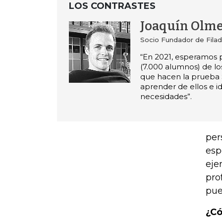
LOS CONTRASTES
Joaquín Olm
Socio Fundador de Fila
“En 2021, esperamos 
(7.000 alumnos) de lo
que hacen la prueba S
aprender de ellos e id
necesidades”.
per
esp
eje
pro
pue
¿Có