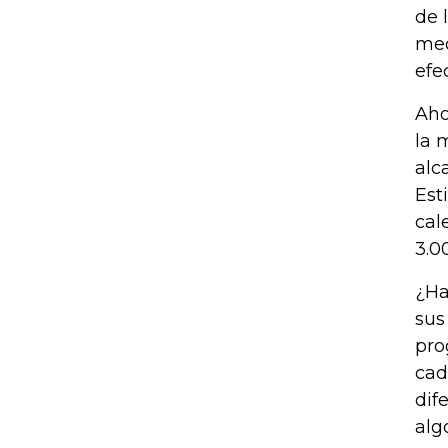
de 
med
efe
Aho
la 
alc
Est
cal
3.0
¿Ha
sus
pro
cad
dif
alg