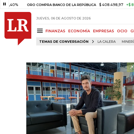
0%
$ 408.498,97
+$ 8.753,81
ORO COMPRA BANCO DE LA REPÚBLICA
JUEVES, 06 DE AGOSTO DE 2026
FINANZAS
ECONOMÍA
EMPRESAS
OCIO
G
TEMAS DE CONVERSACIÓN
LA CALERA
MINER