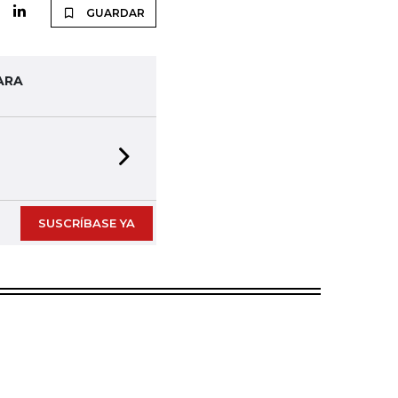
GUARDAR
ARA
Next slide
SUSCRÍBASE YA