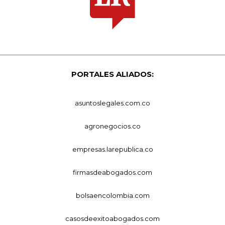
PORTALES ALIADOS:
asuntoslegales.com.co
agronegocios.co
empresas.larepublica.co
firmasdeabogados.com
bolsaencolombia.com
casosdeexitoabogados.com