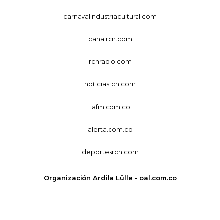
carnavalindustriacultural.com
canalrcn.com
rcnradio.com
noticiasrcn.com
lafm.com.co
alerta.com.co
deportesrcn.com
Organización Ardila Lülle - oal.com.co