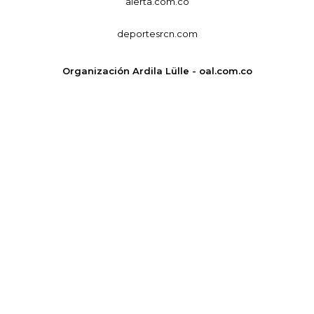
alerta.com.co
deportesrcn.com
Organización Ardila Lülle - oal.com.co