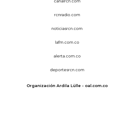
canalrcn.com
rcnradio.com
noticiasrcn.com
lafm.com.co
alerta.com.co
deportesrcn.com
Organización Ardila Lülle - oal.com.co