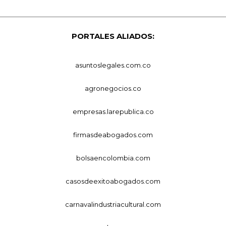
PORTALES ALIADOS:
asuntoslegales.com.co
agronegocios.co
empresas.larepublica.co
firmasdeabogados.com
bolsaencolombia.com
casosdeexitoabogados.com
carnavalindustriacultural.com