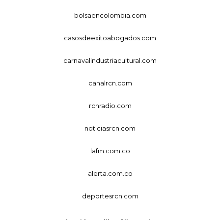
bolsaencolombia.com
casosdeexitoabogados.com
carnavalindustriacultural.com
canalrcn.com
rcnradio.com
noticiasrcn.com
lafm.com.co
alerta.com.co
deportesrcn.com