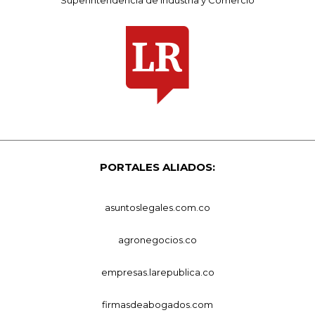
Superintendencia de Industria y Comercio
PORTALES ALIADOS:
asuntoslegales.com.co
agronegocios.co
empresas.larepublica.co
firmasdeabogados.com